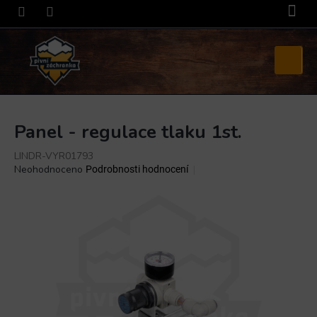
Přejít
na
obsah
Nákupní
košík
Panel - regulace tlaku 1st.
LINDR-VYR01793
Průměrné
Neohodnoceno
Podrobnosti hodnocení
hodnocení
produktu
je
0,0
z
5
hvězdiček.