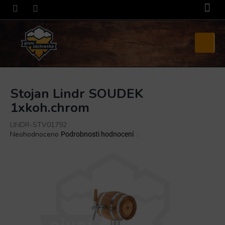
Přejít
na
obsah
Nákupní
košík
Stojan Lindr SOUDEK
1xkoh.chrom
LINDR-STV01792
Průměrné
Neohodnoceno
Podrobnosti hodnocení
hodnocení
produktu
je
0,0
z
5
hvězdiček.