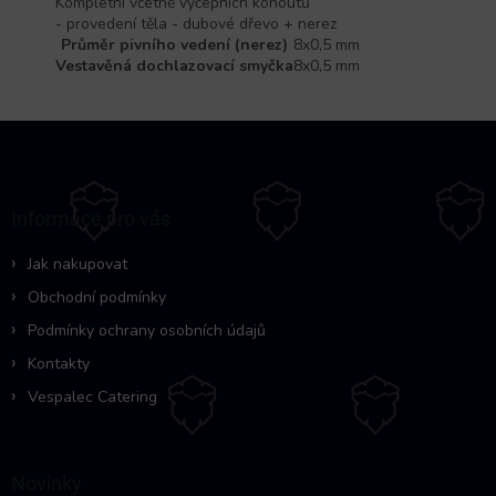
Kompletní včetně výčepních kohoutů
- provedení těla - dubové dřevo + nerez
Průměr pivního vedení (nerez)
8x0,5 mm
Vestavěná dochlazovací smyčka
8x0,5 mm
Z
á
p
a
Informace pro vás
t
í
Jak nakupovat
Obchodní podmínky
Podmínky ochrany osobních údajů
Kontakty
Vespalec Catering
Novinky