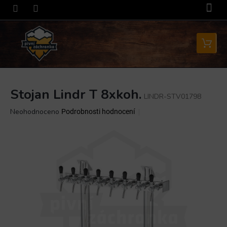
Přejít
na
obsah
Nákupní
košík
Stojan Lindr T 8xkoh.
LINDR-STV01798
Průměrné
Neohodnoceno
Podrobnosti hodnocení
hodnocení
produktu
je
0,0
z
5
hvězdiček.