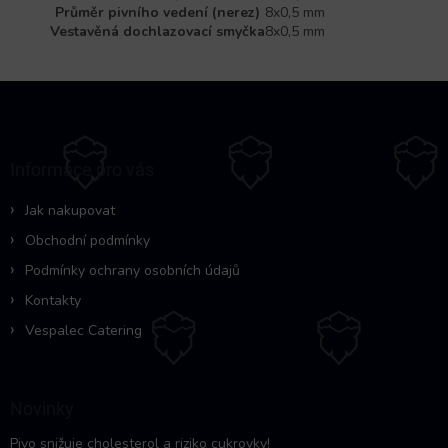
Průměr pivního vedení (nerez)
8x0,5 mm
Vestavěná dochlazovací smyčka
8x0,5 mm
Z
á
p
a
Informace pro vás
t
í
Jak nakupovat
Obchodní podmínky
Podmínky ochrany osobních údajů
Kontakty
Vespalec Catering
Novinky
Pivo snižuje cholesterol a riziko cukrovky!