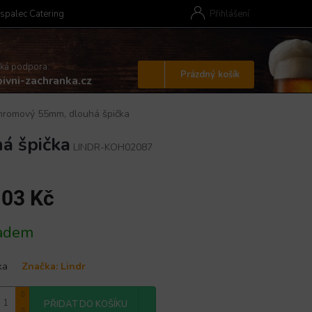
spalec Catering
Přihlášení
cká podpora:
Nákupní
Prázdný košík
ivni-zachranka.cz
košík
hromový 55mm, dlouhá špička
á špička
LINDR-KOH02087
103 Kč
adem
ka
Značka:
Lindr
PŘIDAT DO KOŠÍKU