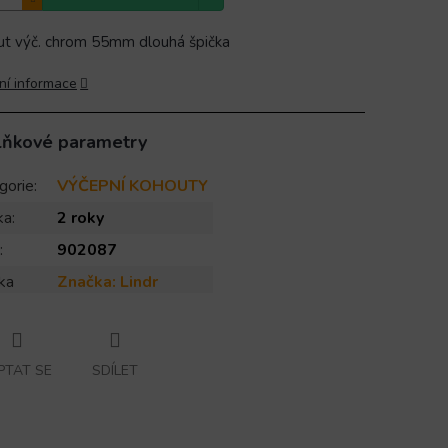
t výč. chrom 55mm dlouhá špička
ní informace
lňkové parametry
gorie
:
VÝČEPNÍ KOHOUTY
ka
:
2 roky
:
902087
ka
Značka:
Lindr
PTAT SE
SDÍLET