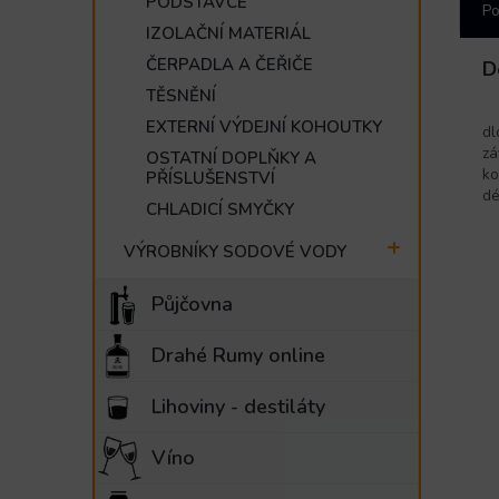
PODSTAVCE
Po
IZOLAČNÍ MATERIÁL
ČERPADLA A ČEŘIČE
D
TĚSNĚNÍ
EXTERNÍ VÝDEJNÍ KOHOUTKY
dl
zá
OSTATNÍ DOPLŇKY A
ko
PŘÍSLUŠENSTVÍ
dé
CHLADICÍ SMYČKY
VÝROBNÍKY SODOVÉ VODY
Půjčovna
Drahé Rumy online
Lihoviny - destiláty
Víno