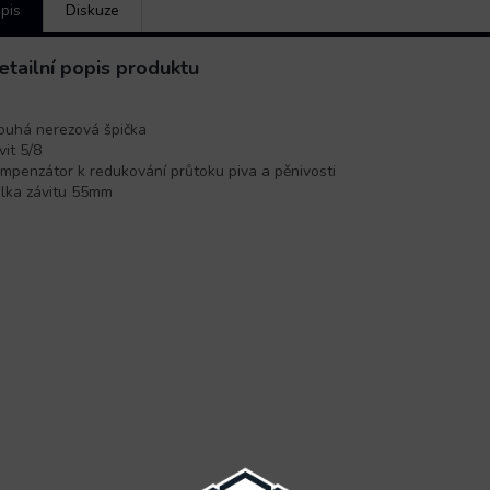
pis
Diskuze
etailní popis produktu
ouhá nerezová špička
vit 5/8
mpenzátor k redukování průtoku piva a pěnivosti
lka závitu 55mm