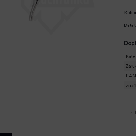
Kohou
Detail
Dop
Kate
Záru
EAN
Znač
ZE