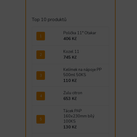
Top 10 produktů
Polička 11° Otakar
406 Kč
Kozel 11
745 Kč
Kelímek na nápoje PP
500ml 50KS
110 Kč
Zulu citron
653 Kč
Tácek PAP
160x230mm bílý
100KS
130 Kč