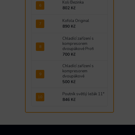
Koli Bezinka
802 Kč
Kofola Original
890 Kč
Chladící zařízení s
kompresorem
dvoupákové Profi
700 Kč
Chladící zařízení s
kompresorem
dvoupákové
500 Kč
Poutník světlý ležák 11°
846 Kč
Z
á