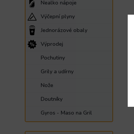
Nealko nápoje
Výčepní plyny
Jednorázové obaly
Výprodej
Pochutiny
Grily a udírny
Nože
Doutníky
Gyros - Maso na Gril