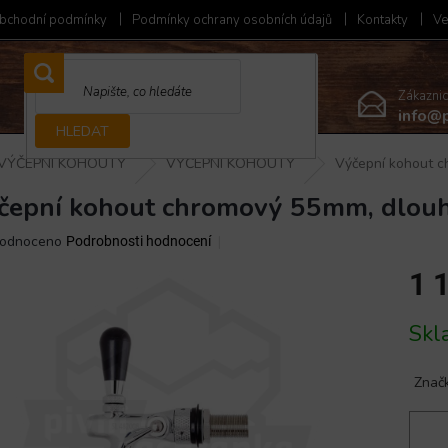
bchodní podmínky
Podmínky ochrany osobních údajů
Kontakty
Ve
Zákazni
info@p
HLEDAT
VÝČEPNÍ KOHOUTY
VÝČEPNÍ KOHOUTY
Výčepní kohout c
čepní kohout chromový 55mm, dlouh
ěrné
odnoceno
Podrobnosti hodnocení
ocení
1 
ktu
Měrná
Skl
cena:
iček.
Znač