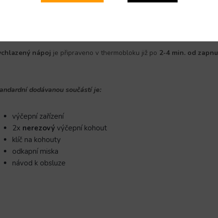
chnologie
LINDR GREEN LINE
díky využití
ekologického chladiva R-
rovádíme
systémovou úsporu energií
.
adná a bezpečná manipulace díky
malým rozměrům
.
chlazený nápoj
je připraveno v thermobloku již po
2-4 min. od zapnut
andardní dodávanou součástí je:
výčepní zařízení
2x
nerezový
výčepní kohout
klíč na kohouty
odkapní miska
návod k obsluze