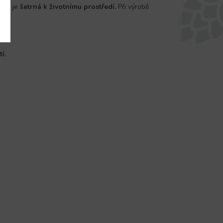
290
je
šetrná k životnímu prostředí.
Při výrobě
í.