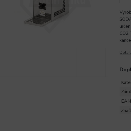
Výro
SODA 
určen
CO2. 
kance
Detail
Dop
Kate
Záru
EAN
Znač