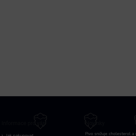
Informace pro vás
Novinky
Pivo snižuje cholesterol a 
Jak nakupovat