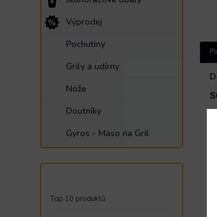
Výprodej
Pochutiny
Po
Grily a udírny
D
Nože
S
Doutníky
V
H
Gyros - Maso na Gril
Ch
V
M
Top 10 produktů
Za