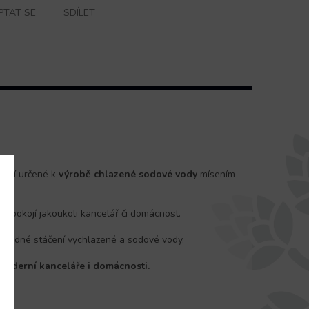
PTAT SE
SDÍLET
ízení určené k
výrobě chlazené sodové vody
mísením
uspokojí jakoukoli kancelář či domácnost.
 snadné stáčení vychlazené a sodové vody.
moderní kanceláře i domácnosti.