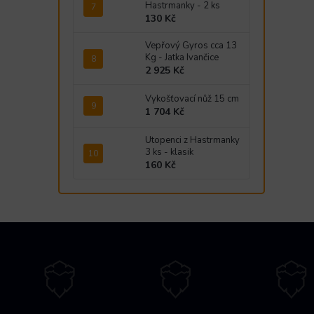
Hastrmanky - 2 ks
130 Kč
Vepřový Gyros cca 13
Kg - Jatka Ivančice
2 925 Kč
Vykošťovací nůž 15 cm
1 704 Kč
Utopenci z Hastrmanky
3 ks - klasik
160 Kč
Z
á
p
a
t
í