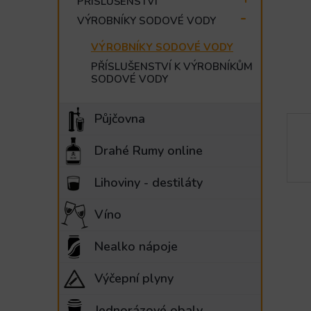
PŘÍSLUŠENSTVÍ
e
VÝROBNÍKY SODOVÉ VODY
l
VÝROBNÍKY SODOVÉ VODY
PŘÍSLUŠENSTVÍ K VÝROBNÍKŮM
SODOVÉ VODY
Půjčovna
Drahé Rumy online
Lihoviny - destiláty
Víno
Nealko nápoje
Výčepní plyny
Jednorázové obaly