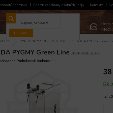
bchodní podmínky
Podmínky ochrany osobních údajů
Kontakty
Ve
Zákazni
info@p
HLEDAT
 VODY
VÝROBNÍKY SODOVÉ VODY
SODA PYGMY Green L
DA PYGMY Green Line
LINDR-SOD02071
ěrné
odnoceno
Podrobnosti hodnocení
ocení
38
ktu
Měrná
Skl
cena:
iček.
Znač