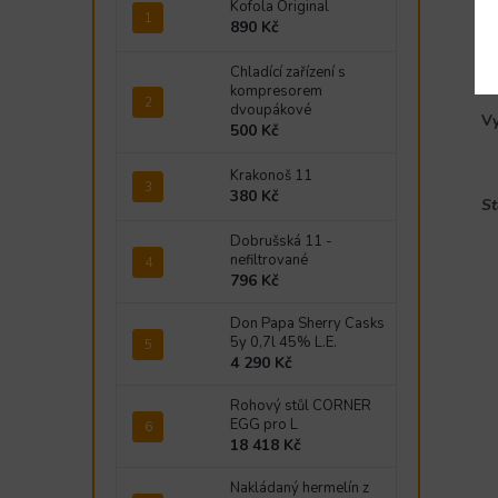
Kofola Original
Te
890 Kč
p
Chladící zařízení s
Sn
kompresorem
dvoupákové
Vy
500 Kč
Krakonoš 11
380 Kč
St
Dobrušská 11 -
nefiltrované
796 Kč
Don Papa Sherry Casks
5y 0,7l 45% L.E.
4 290 Kč
Rohový stůl CORNER
EGG pro L
18 418 Kč
Nakládaný hermelín z