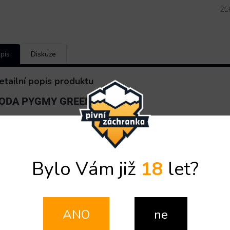
ZE
pis
Diskuze
etailní popis produktu
ODA PYGMY GREEN LINE
ýrobník sodové vody SODA PYGMY GREEN LINE
je profesionální zař
O a Co
a
neperlivé chlazené vody.
2
2
ladící
výkon 20 až 25 litrů vychlazené sodové vody za hodinu,
plně 
Bylo Vám již
18
let?
ýrobník
sodové vody je vybaven výčepními kohouty
, které umožňují
oderní design
vyzdvihuje tento model mezi luxusní zařízení, patřící do
ANO
ne
řízení
neobsahuje vestavěný vzduchový kompresor
.