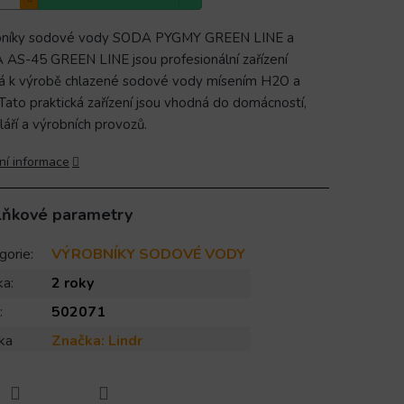
bníky sodové vody SODA PYGMY GREEN LINE a
AS-45 GREEN LINE jsou profesionální zařízení
á k výrobě chlazené sodové vody mísením H2O a
Tato praktická zařízení jsou vhodná do domácností,
láří a výrobních provozů.
ní informace
lňkové parametry
gorie
:
VÝROBNÍKY SODOVÉ VODY
ka
:
2 roky
:
502071
ka
Značka:
Lindr