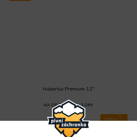
Hubertus Premium 12°
NA OBJEDNÁVKU 3 DNY
DETAIL
513 Kč
od