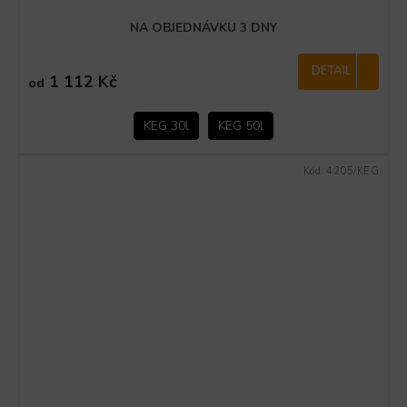
NA OBJEDNÁVKU 3 DNY
DETAIL
1 112 Kč
od
KEG 30l
KEG 50l
Kód:
4205/KEG