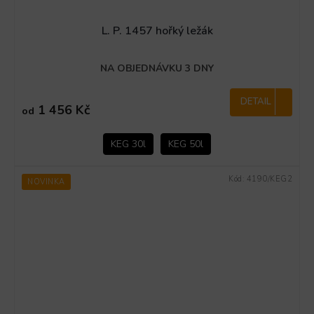
L. P. 1457 hořký ležák
NA OBJEDNÁVKU 3 DNY
DETAIL
1 456 Kč
od
KEG 30l
KEG 50l
Kód:
4190/KEG2
NOVINKA