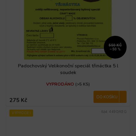
550 KČ
–50 %
Padochovský Velikonoční speciál třináctka 5 l
soudek
Průměrné
VYPRODÁNO
(>5 KS)
hodnocení
produktu
je
DO KOŠÍKU
275 Kč
5,0
z
Kód:
4490/KEG
VÝPRODEJ
5
hvězdiček.