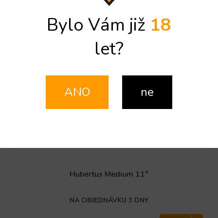
KEG 10l
KEG 20l
KEG 30l
KEG 50l
Bylo Vám již
18
Kód:
4199/KEG
NOVINKA
let?
ANO
ne
Hubertus Medium 11°
NA OBJEDNÁVKU 3 DNY