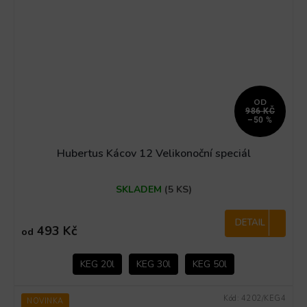
OD
986 KČ
–50 %
Hubertus Kácov 12 Velikonoční speciál
SKLADEM
(5 KS)
DETAIL
493 Kč
od
KEG 20l
KEG 30l
KEG 50l
Kód:
4202/KEG4
NOVINKA