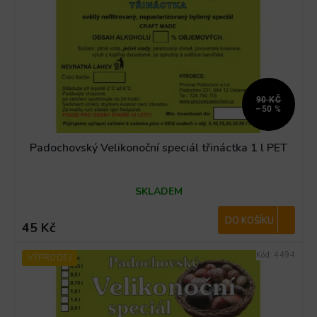
90 KČ
–50 %
Padochovský Velikonoční speciál třináctka 1 l PET
Průměrné
SKLADEM
hodnocení
produktu
je
DO KOŠÍKU
45 Kč
4,3
z
Kód:
4494
VÝPRODEJ
5
hvězdiček.