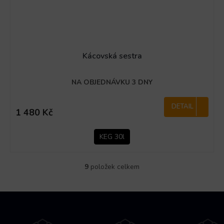
Kácovská sestra
NA OBJEDNÁVKU 3 DNY
DETAIL
1 480 Kč
KEG 30l
9
položek celkem
O
v
l
Z
á
á
d
p
a