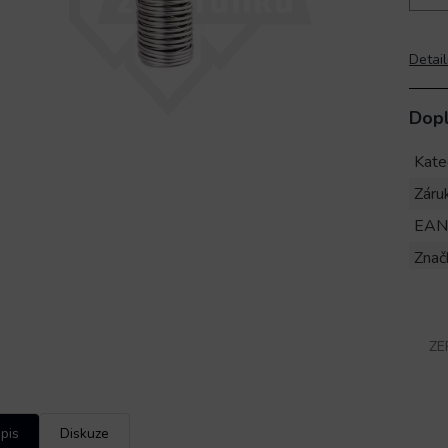
Detail
Dop
Kate
Záru
EAN
Znač
ZE
pis
Diskuze