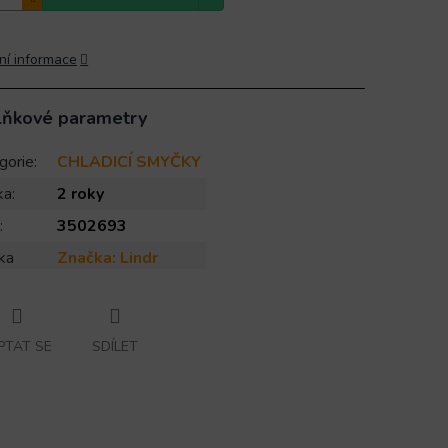
ní informace
lňkové parametry
gorie
:
CHLADICÍ SMYČKY
ka
:
2 roky
:
3502693
ka
Značka:
Lindr
PTAT SE
SDÍLET