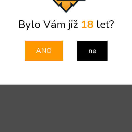
Bylo Vám již
18
let?
ANO
ne