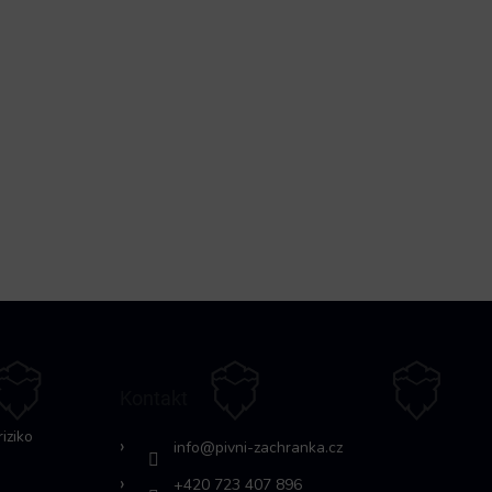
Kontakt
riziko
info
@
pivni-zachranka.cz
+420 723 407 896