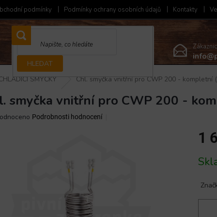
bchodní podmínky
Podmínky ochrany osobních údajů
Kontakty
Ve
Zákazni
info@p
HLEDAT
CHLADICÍ SMYČKY
Chl. smyčka vnitřní pro CWP 200 - kompletní 
l. smyčka vnitřní pro CWP 200 - kom
ěrné
odnoceno
Podrobnosti hodnocení
ocení
1 
ktu
Měrná
Skl
cena:
iček.
Znač