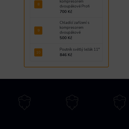
kompresorem
dvoupákové Profi
700 Kč
Chladící zařízení s
kompresorem
dvoupákové
500 Kč
Poutník světlý ležák 11°
846 Kč
Z
á
p
a
t
í