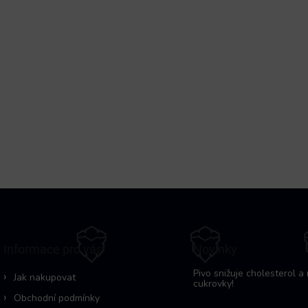
Informace pro vás
Novinky
Pivo snižuje cholesterol a 
Jak nakupovat
cukrovky!
Obchodní podmínky