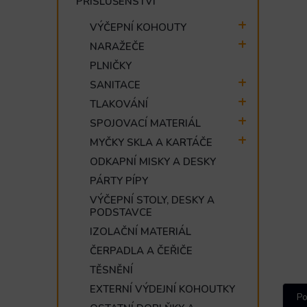
PŘÍSLUŠENSTVÍ
e
l
VÝČEPNÍ KOHOUTY
NARAŽEČE
PLNIČKY
SANITACE
TLAKOVÁNÍ
SPOJOVACÍ MATERIÁL
MYČKY SKLA A KARTÁČE
ODKAPNÍ MISKY A DESKY
PÁRTY PÍPY
VÝČEPNÍ STOLY, DESKY A
PODSTAVCE
IZOLAČNÍ MATERIÁL
ČERPADLA A ČEŘIČE
TĚSNĚNÍ
EXTERNÍ VÝDEJNÍ KOHOUTKY
Po