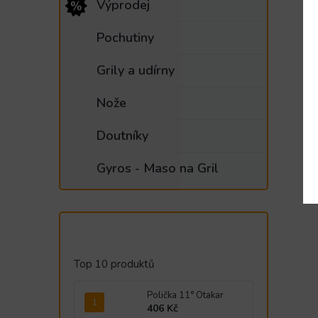
Výprodej
Pochutiny
Grily a udírny
Nože
Doutníky
Gyros - Maso na Gril
Top 10 produktů
Polička 11° Otakar
406 Kč