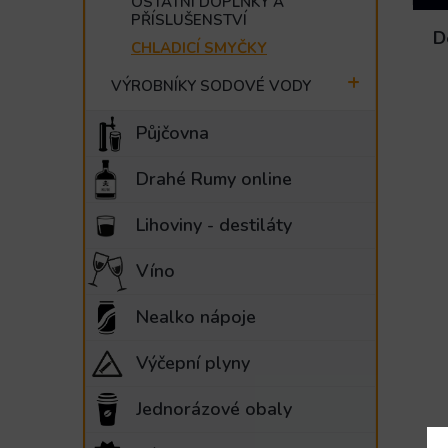
OSTATNÍ DOPLŇKY A
PŘÍSLUŠENSTVÍ
D
CHLADICÍ SMYČKY
VÝROBNÍKY SODOVÉ VODY
Půjčovna
Drahé Rumy online
Lihoviny - destiláty
Víno
Nealko nápoje
Výčepní plyny
Jednorázové obaly