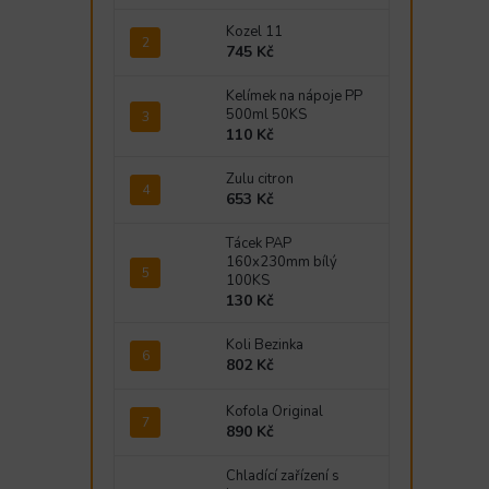
Kozel 11
745 Kč
Kelímek na nápoje PP
500ml 50KS
110 Kč
Zulu citron
653 Kč
Tácek PAP
160x230mm bílý
100KS
130 Kč
Koli Bezinka
802 Kč
Kofola Original
890 Kč
Chladící zařízení s