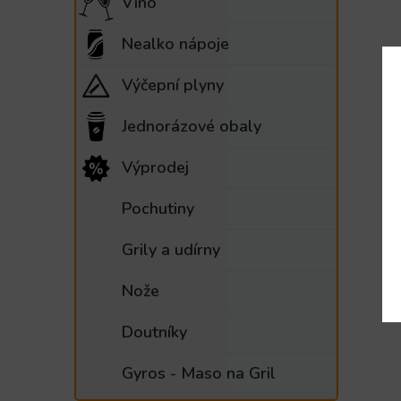
Víno
Nealko nápoje
Výčepní plyny
Jednorázové obaly
Výprodej
Pochutiny
Grily a udírny
Nože
Doutníky
Gyros - Maso na Gril