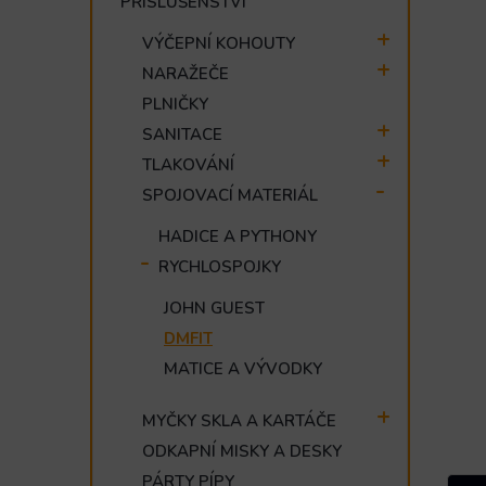
PŘÍSLUŠENSTVÍ
e
l
VÝČEPNÍ KOHOUTY
NARAŽEČE
PLNIČKY
SANITACE
TLAKOVÁNÍ
SPOJOVACÍ MATERIÁL
HADICE A PYTHONY
RYCHLOSPOJKY
JOHN GUEST
DMFIT
MATICE A VÝVODKY
MYČKY SKLA A KARTÁČE
ODKAPNÍ MISKY A DESKY
PÁRTY PÍPY