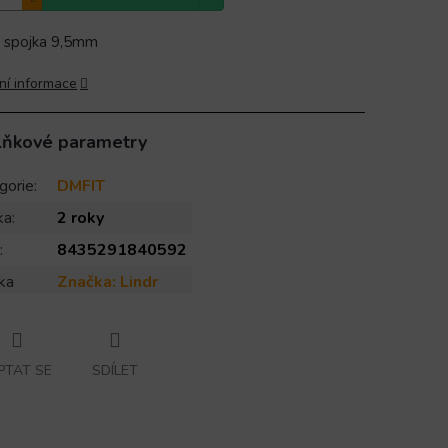
 spojka 9,5mm
ní informace
lňkové parametry
gorie
:
DMFIT
ka
:
2 roky
:
8435291840592
ka
Značka:
Lindr
PTAT SE
SDÍLET