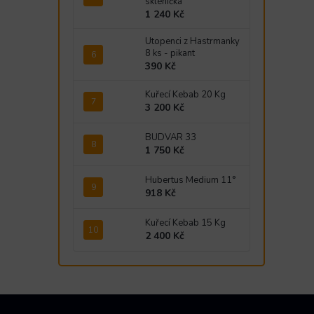
sklenička
1 240 Kč
Utopenci z Hastrmanky
8 ks - pikant
390 Kč
Kuřecí Kebab 20 Kg
3 200 Kč
BUDVAR 33
1 750 Kč
Hubertus Medium 11°
918 Kč
Kuřecí Kebab 15 Kg
2 400 Kč
Z