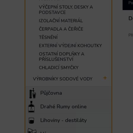
Po
VÝČEPNÍ STOLY, DESKY A
PODSTAVCE
D
IZOLAČNÍ MATERIÁL
ČERPADLA A ČEŘIČE
Př
TĚSNĚNÍ
EXTERNÍ VÝDEJNÍ KOHOUTKY
OSTATNÍ DOPLŇKY A
PŘÍSLUŠENSTVÍ
CHLADICÍ SMYČKY
VÝROBNÍKY SODOVÉ VODY
Půjčovna
Drahé Rumy online
Lihoviny - destiláty