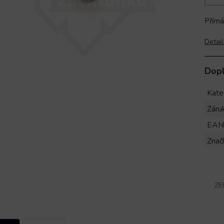
Přímá
Detail
Dop
Kate
Záru
EAN
Znač
ZE