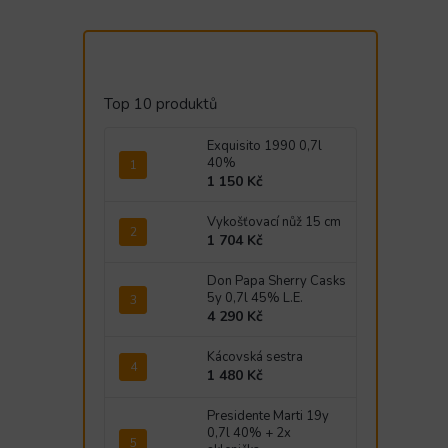
Top 10 produktů
Exquisito 1990 0,7l
40%
1 150 Kč
Vykošťovací nůž 15 cm
1 704 Kč
Don Papa Sherry Casks
5y 0,7l 45% L.E.
4 290 Kč
Kácovská sestra
1 480 Kč
Presidente Marti 19y
0,7l 40% + 2x