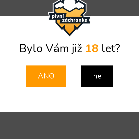
Bylo Vám již
18
let?
ANO
ne