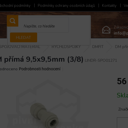
bchodní podmínky
Podmínky ochrany osobních údajů
Kontakty
Ve
Zákazni
info@p
HLEDAT
SPOJOVACÍ MATERIÁL
RYCHLOSPOJKY
DMFIT
DM pří
 přímá 9,5x9,5mm (3/8)
LINDR-SPO01271
ěrné
odnoceno
Podrobnosti hodnocení
ocení
56
ktu
Měrná
Skl
cena:
iček.
Znač