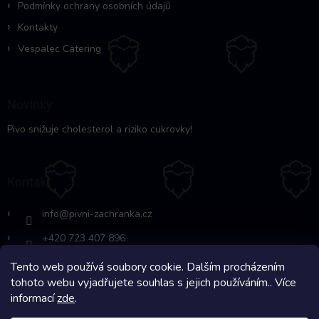
Podmínky ochrany osobních údajů
Kontakty
Vespalec Catering
Novinky
Pivo snižuje cholesterol a riziko cukrovky!
Kontakt
info
@
pivni-zachranka.cz
+420 723 407 896
Tento web používá soubory cookie. Dalším procházením
https://www.facebook.com/www.fb.co
tohoto webu vyjadřujete souhlas s jejich používáním.. Více
m/pivnipohotovost
informací
zde
.