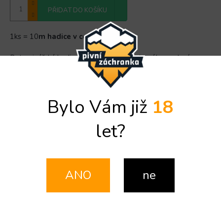
PŘIDAT DO KOŠÍKU
1ks = 10
m hadice v celku
Potravinářská hadice k propojení vzduchového vedení
u chladičů s vestavěným kompresorem.
Detailní informace
Bylo Vám již
18
let?
Doplňkové parametry
Kategorie
:
HADICE A PYTHONY
Záruka
:
2 roky
ANO
ne
EAN
:
8594158050908
Značka
Značka:
Lindr