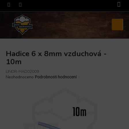
Přejít
na
obsah
Nákupní
košík
Hadice 6 x 8mm vzduchová -
10m
LINDR-HAD02009
Průměrné
Neohodnoceno
Podrobnosti hodnocení
hodnocení
produktu
je
0,0
z
5
hvězdiček.