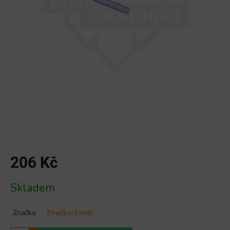
206 Kč
Měrná
Skladem
cena:
Značka
Značka:
Lindr