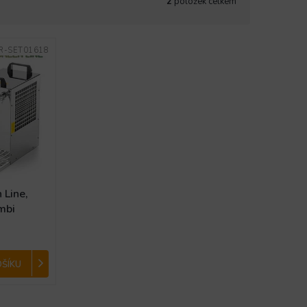
2
položek celkem
R-SET01618
Line,
mbi
OŠÍKU