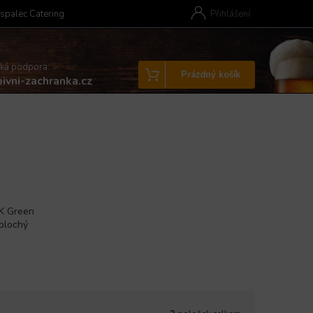
spalec Catering
Přihlášení
cká podpora:
Nákupní
Prázdný košík
ivni-zachranka.cz
košík
K Green
 plochý