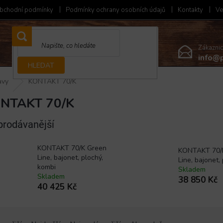
bchodní podmínky
Podmínky ochrany osobních údajů
Kontakty
Ve
Zákazni
info@p
HLEDAT
avy
KONTAKT 70/K
NTAKT 70/K
prodávanější
KONTAKT 70/K Green
KONTAKT 70/
Line, bajonet, plochý,
Line, bajonet,
kombi
Skladem
Skladem
38 850 Kč
40 425 Kč