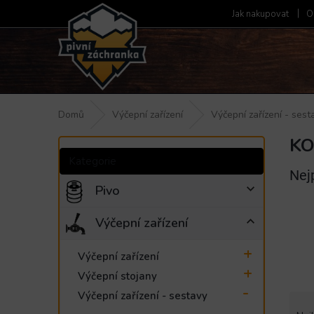
Přejít
Jak nakupovat
O
na
obsah
Domů
Výčepní zařízení
Výčepní zařízení - sest
KO
P
Přeskočit
o
kategorie
Kategorie
s
Nej
t
Pivo
r
a
Výčepní zařízení
n
n
Výčepní zařízení
í
Výčepní stojany
p
a
Výčepní zařízení - sestavy
Ř
n