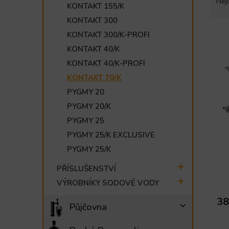
a
Nejl
KONTAKT 155/K
e
z
l
KONTAKT 300
e
V
n
KONTAKT 300/K-PROFI
ý
í
KONTAKT 40/K
p
p
KONTAKT 40/K-PROFI
i
r
s
KONTAKT 70/K
o
p
d
PYGMY 20
r
u
PYGMY 20/K
o
k
PYGMY 25
d
t
u
ů
PYGMY 25/K EXCLUSIVE
k
PYGMY 25/K
t
ů
PŘÍSLUŠENSTVÍ
VÝROBNÍKY SODOVÉ VODY
38
Půjčovna