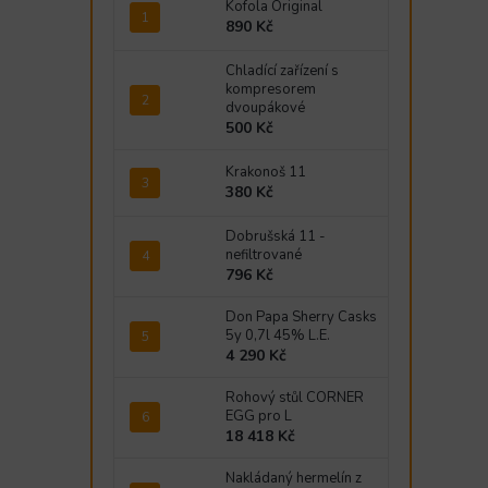
Kofola Original
890 Kč
Chladící zařízení s
kompresorem
dvoupákové
500 Kč
Krakonoš 11
380 Kč
Dobrušská 11 -
nefiltrované
796 Kč
Don Papa Sherry Casks
5y 0,7l 45% L.E.
4 290 Kč
Rohový stůl CORNER
EGG pro L
18 418 Kč
Nakládaný hermelín z