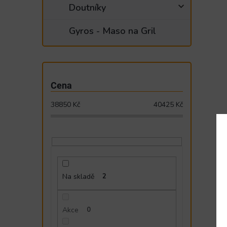
Doutníky
Gyros - Maso na Gril
Cena
38850
Kč
40425
Kč
Na skladě
2
Akce
0