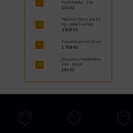
Hastrmanky - 2 ks
130 Kč
Vepřový Gyros cca 13
Kg - Jatka Ivančice
2 925 Kč
Vykošťovací nůž 15 cm
1 704 Kč
Utopenci z Hastrmanky
3 ks - klasik
160 Kč
Z
á
p
a
t
í