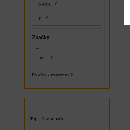
Novinka
0
Tip
0
Značky
Lindr
2
Položek k zobrazení:
2
Top 10 produktů