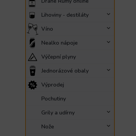
Drahé Rumy online
Lihoviny - destiláty
Víno
Nealko nápoje
Výčepní plyny
Jednorázové obaly
Výprodej
Pochutiny
Grily a udírny
Nože