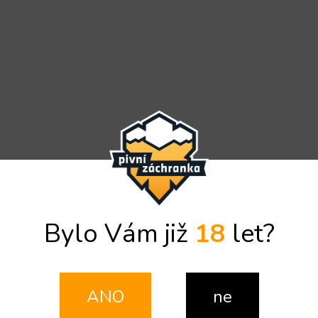
Bylo Vám již
18
let?
ANO
ne