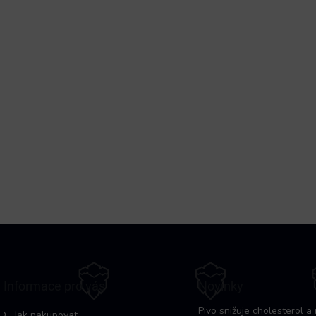
Informace pro vás
Novinky
Pivo snižuje cholesterol a 
Jak nakupovat