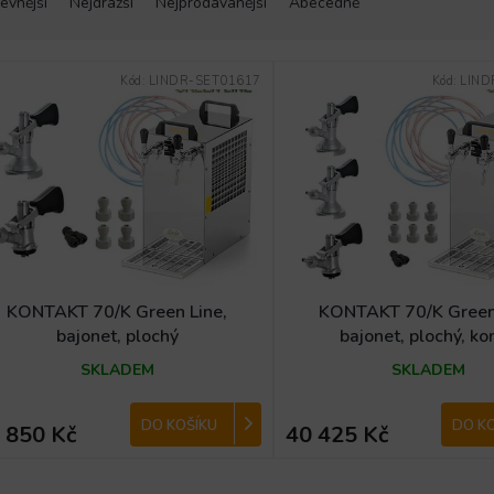
evnější
Nejdražší
Nejprodávanější
Abecedně
Kód:
LINDR-SET01617
Kód:
LIND
KONTAKT 70/K Green Line,
KONTAKT 70/K Green 
bajonet, plochý
bajonet, plochý, ko
SKLADEM
SKLADEM
DO KOŠÍKU
DO K
 850 Kč
40 425 Kč
O