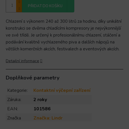
PŘIDAT DO KOŠÍKU
Chlazení s výkonem 240 až 300 litrů za hodinu, díky unikátní
konstrukci se dvěma chladícími kompresory je nejvýkonnější
ve své třídě. Je určený k profesionálnímu chlazení, stáčení a
podávání kvalitně vychlazeného piva a dalších nápojů na
větších komerčních akcích, festivalech a eventových akcích.
Detailní informace
Doplňkové parametry
Kategorie
:
Kontaktní výčepní zařízení
Záruka
:
2 roky
EAN
:
101586
Značka
Značka:
Lindr