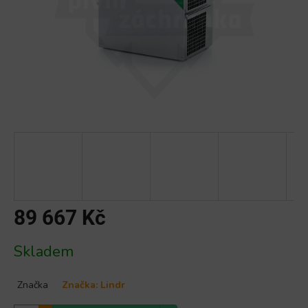
89 667 Kč
Měrná
Skladem
cena:
Značka
Značka:
Lindr