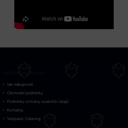
Z
á
p
a
Informace pro vás
t
í
Jak nakupovat
Obchodní podmínky
Podmínky ochrany osobních údajů
Kontakty
Vespalec Catering