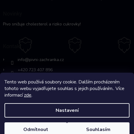
Novinky
Pivo snižuje cholesterol a riziko cukrovky!
Kontakt
info
@
pivni-zachranka.cz
+420 723 407 896
Tento web používá soubory cookie. Dalším procházením
https://www.facebook.com/www.fb.co
tohoto webu vyjadřujete souhlas s jejich používáním.. Více
m/pivnipohotovost
informací
zde
.
Nastavení
Copyright 2026
Pivní Záchranka
. Všechna práva vyhrazena.
Odmítnout
Souhlasím
Na systému
Shoptet
s ❤️ vyšperkovalo
Comerto