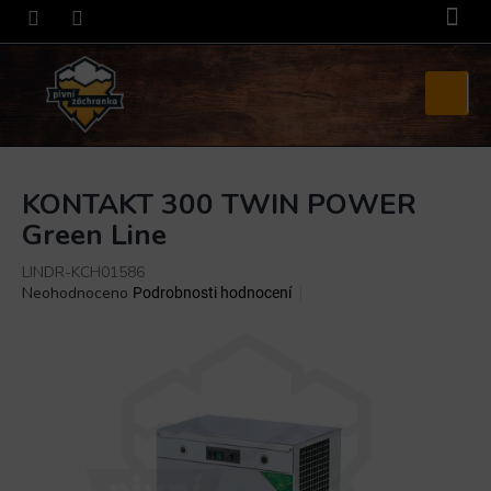
Přejít
na
obsah
Nákupní
košík
KONTAKT 300 TWIN POWER
Green Line
LINDR-KCH01586
Průměrné
Neohodnoceno
Podrobnosti hodnocení
hodnocení
produktu
je
0,0
z
5
hvězdiček.