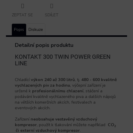
ZEPTAT SE
SDÍLET
Popis
Diskuze
Detailní popis produktu
KONTAKT 300 TWIN POWER GREEN
LINE
Chladící
výkon 240 až 300 litrů
, tj.
480 - 600 kvalitně
vychlazených piv za hodinu
, výčepní zařízení je
určené k
profesionálnímu chlazení
, stáčení a
podávání kvalitně vychlazeného piva a dalších nápojů
na větších komerčních akcích, festivalech a
eventových akcích.
Zařízení
neobsahuje vestavěný vzduchový
kompresor
, použít k tlakování můžete například
CO
­2
či externí vzduchový kompresor
.