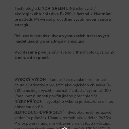
Technologie
LINDR GREEN LINE
díky využití
ekologického chladiva R-290
je
šetrná k životnímu
prostředí.
Při výrobě provádíme
systémovou úsporu
energií
.
Robusní konstrukce
dvou vysouvacích nerezových
madel
umožňuje snadnější manipulaci.
Vychlazené pivo
je připraveno v thermobloku již po
2-
4 min. od zapnutí.
VYSOKÝ VÝKON
- konstrukce dvoukompresorové
chladicí jednotky s využitím ekologického chladiva R-
290 umožňuje využit maximální chladicí výkon až 300
l/hod. bez nutnosti použití jiného předchladiče.
NÍZKÝ PŘÍKON
- vysokého výkonu je dosaženo s max.
příkonem do 6A.
JEDNODUCHÉ PŘIPOJENÍ
- dvouokruhové nerezové
vedení o průměru 10mm v termobloku v délce 2x35m.
Pro připojení nápoje je vybaveno na vstupu i výstupu
nerezovým šroubením (VSTUP - vnější 5/8“/VÝSTUP -