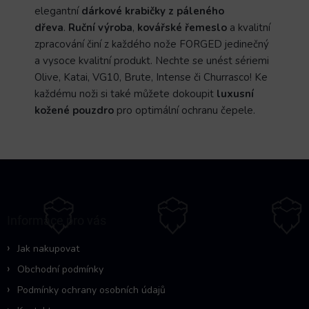
elegantní
dárkové krabičky z páleného
dřeva
.
Ruční výroba
,
kovářské řemeslo
a kvalitní
zpracování činí z každého nože FORGED jedinečný
a vysoce kvalitní produkt. Nechte se unést sériemi
Olive, Katai, VG10, Brute, Intense či Churrasco! Ke
každému noži si také můžete dokoupit
luxusní
kožené pouzdro
pro optimální ochranu čepele.
Z
á
p
a
Informace pro vás
t
í
Jak nakupovat
Obchodní podmínky
Podmínky ochrany osobních údajů