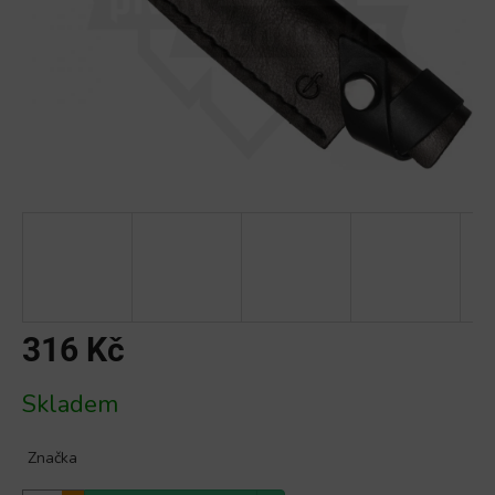
316 Kč
Měrná
Skladem
cena:
Značka