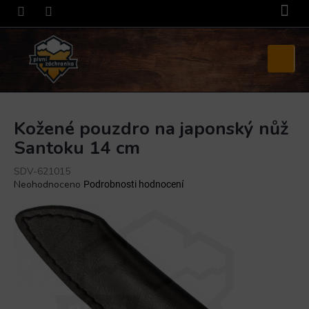
Přejít
na
obsah
Nákupní
košík
Kožené pouzdro na japonský nůž
Santoku 14 cm
SDV-621015
Průměrné
Neohodnoceno
Podrobnosti hodnocení
hodnocení
produktu
je
0,0
z
5
hvězdiček.