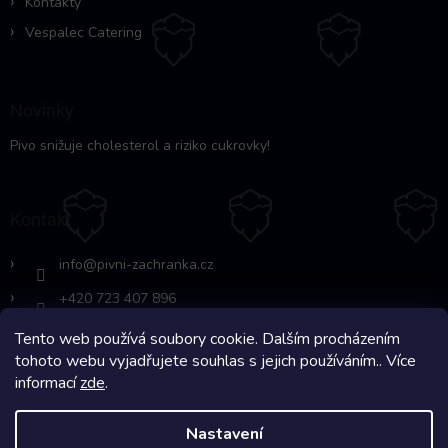
Kontakty
Vespalec Catering
Novinky
Pivo snižuje cholesterol a riziko cukrovky!
Kontakt
info
@
pivni-zachranka.cz
+420 723 407 896
Tento web používá soubory cookie. Dalším procházením
https://www.facebook.com/www.fb.co
tohoto webu vyjadřujete souhlas s jejich používáním.. Více
m/pivnipohotovost
informací
zde
.
Nastavení
Copyright 2026
Pivní Záchranka
. Všechna práva vyhrazena.