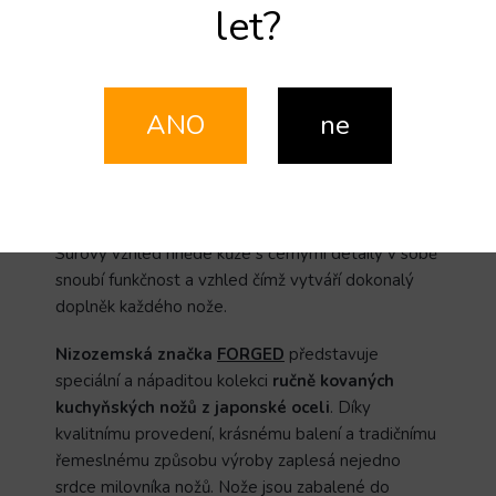
let?
Kompatibilní se sériemi Olive a VG10
Hnědá kůže s černým prošíváním
Zapínání na patentku
Vyrobeno v Nizozemsku
ANO
ne
Pro
větší ochranu
, manipulaci a údržbu Vašich
nožů, která je velice důležitá, nabízí
nizozemská
firma Forged
i
kožená pouzdra
.
Kožené
pouzdro
je možné si pořídit pro řady
Olive
,
VG10
.
Surový vzhled hnědé kůže s černými detaily v sobě
snoubí funkčnost a vzhled čímž vytváří dokonalý
doplněk každého nože.
Nizozemská značka
FORGED
představuje
speciální a nápaditou kolekci
ručně kovaných
kuchyňských nožů z japonské oceli
. Díky
kvalitnímu provedení, krásnému balení a tradičnímu
řemeslnému způsobu výroby zaplesá nejedno
srdce milovníka nožů. Nože jsou zabalené do