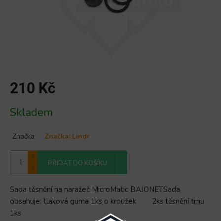
210 Kč
Měrná
Skladem
cena:
Značka
Značka:
Lindr
PŘIDAT DO KOŠÍKU
Sada těsnění na naražeč MicroMatic BAJONETSada
obsahuje: tlaková guma 1ks o kroužek 2ks těsnění trnu
1ks