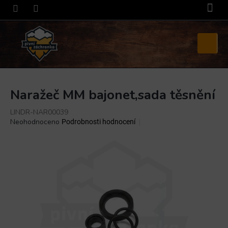
Přejít
na
obsah
Nákupní
košík
Naražeč MM bajonet,sada těsnění
LINDR-NAR00039
Průměrné
Neohodnoceno
Podrobnosti hodnocení
hodnocení
produktu
je
0,0
z
5
hvězdiček.