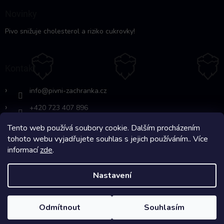
Novinky
Pivo snižuje cholesterol a riziko cukrovky!
Kontakt
info
@
pivni-zachranka.cz
+420 723 407 896
Tento web používá soubory cookie. Dalším procházením
https://www.facebook.com/www.fb.co
tohoto webu vyjadřujete souhlas s jejich používáním.. Více
m/pivnipohotovost
informací
zde
.
Nastavení
Copyright 2026
Pivní Záchranka
. Všechna práva vyhrazena.
Odmítnout
Souhlasím
Na systému
Shoptet
s ❤️ vyšperkovalo
Comerto