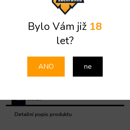
Detailní informace
Doplňkové parametry
Bylo Vám již
18
Kategorie
:
NÁHRADNÍ DÍLY NA VÝČEPNÍ KOHOUTY
let?
Záruka
:
2 roky
EAN
:
902067
Značka
Značka:
Lindr
ANO
ne
ZEPTAT SE
SDÍLET
Popis
Diskuze
Detailní popis produktu