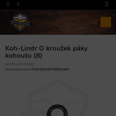
Přejít
na
obsah
Nákupní
košík
Koh-Lindr O kroužek páky
kohoutu (8)
LINDR-KOH02067
Průměrné
Neohodnoceno
Podrobnosti hodnocení
hodnocení
produktu
je
0,0
z
5
hvězdiček.