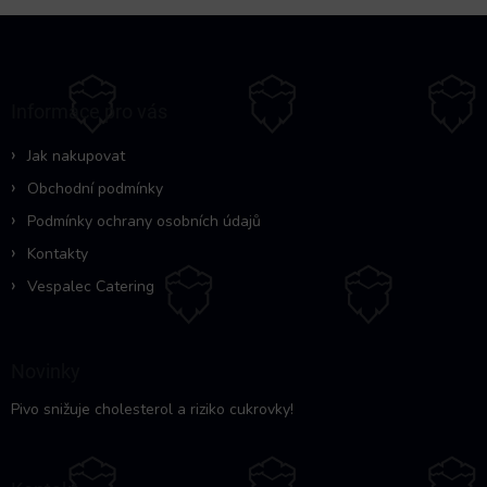
Z
á
p
a
Informace pro vás
t
í
Jak nakupovat
Obchodní podmínky
Podmínky ochrany osobních údajů
Kontakty
Vespalec Catering
Novinky
Pivo snižuje cholesterol a riziko cukrovky!