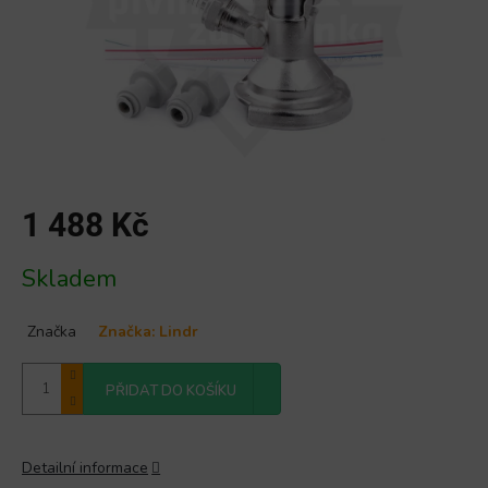
1 488 Kč
Měrná
Skladem
cena:
Značka
Značka:
Lindr
PŘIDAT DO KOŠÍKU
Detailní informace