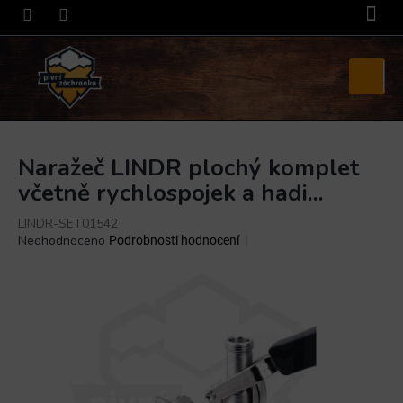
Přejít
na
obsah
Nákupní
košík
Naražeč LINDR plochý komplet
včetně rychlospojek a hadi...
LINDR-SET01542
Průměrné
Neohodnoceno
Podrobnosti hodnocení
hodnocení
produktu
je
0,0
z
5
hvězdiček.