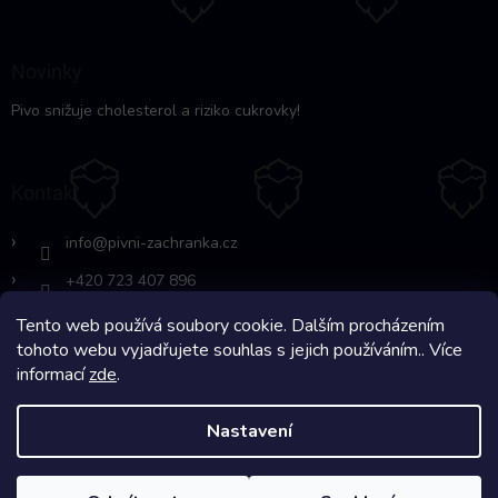
Novinky
Pivo snižuje cholesterol a riziko cukrovky!
Kontakt
info
@
pivni-zachranka.cz
+420 723 407 896
Tento web používá soubory cookie. Dalším procházením
https://www.facebook.com/www.fb.co
tohoto webu vyjadřujete souhlas s jejich používáním.. Více
m/pivnipohotovost
informací
zde
.
Nastavení
Copyright 2026
Pivní Záchranka
. Všechna práva vyhrazena.