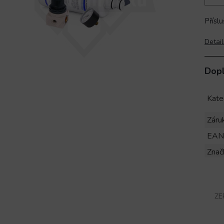
Přísl
Detail
Dop
Kate
Záru
EAN
Znač
ZE