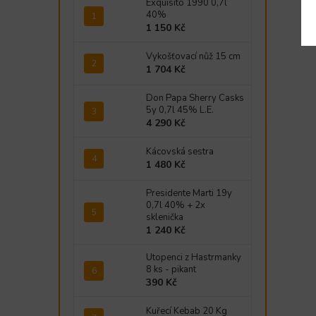
Exquisito 1990 0,7l
40%
Př
1 150 Kč
Vykošťovací nůž 15 cm
1 704 Kč
Don Papa Sherry Casks
5y 0,7l 45% L.E.
4 290 Kč
Kácovská sestra
1 480 Kč
Presidente Marti 19y
0,7l 40% + 2x
sklenička
1 240 Kč
Utopenci z Hastrmanky
8 ks - pikant
390 Kč
Kuřecí Kebab 20 Kg