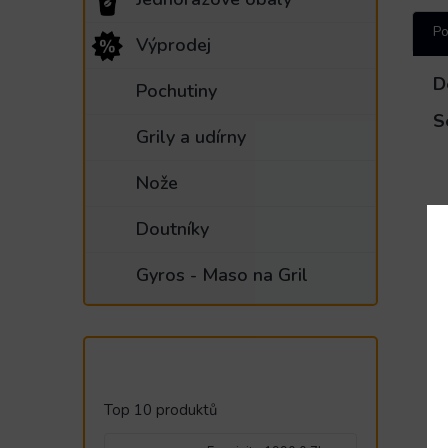
Po
Výprodej
D
Pochutiny
S
Grily a udírny
Nože
Doutníky
Gyros - Maso na Gril
Top 10 produktů