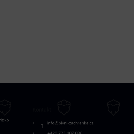
Kontakt
riziko
info
@
pivni-zachranka.cz
+420 723 407 896