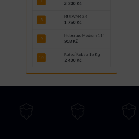
3 200 Kč
BUDVAR 33
1 750 Kč
Hubertus Medium 11°
918 Kč
Kuřecí Kebab 15 Kg
2 400 Kč
Z
á
p
a
t
í