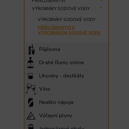
PŘÍSLUŠENSTVÍ
e
VÝROBNÍKY SODOVÉ VODY
l
VÝROBNÍKY SODOVÉ VODY
PŘÍSLUŠENSTVÍ K
VÝROBNÍKŮM SODOVÉ VODY
Půjčovna
Drahé Rumy online
Lihoviny - destiláty
Víno
Nealko nápoje
Výčepní plyny
Jednorázové obaly