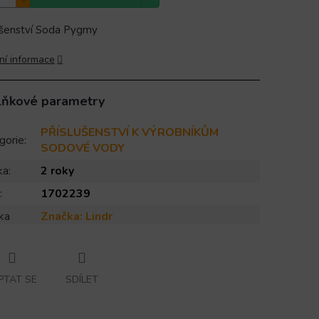
ušenství Soda Pygmy
ní informace
lňkové parametry
PŘÍSLUŠENSTVÍ K VÝROBNÍKŮM
gorie
:
SODOVÉ VODY
ka
:
2 roky
:
1702239
ka
Značka:
Lindr
PTAT SE
SDÍLET