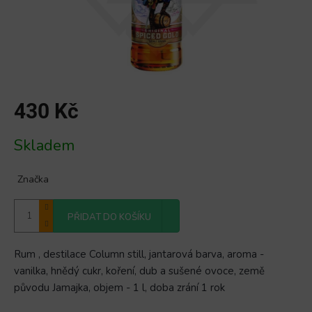
430 Kč
Měrná
Skladem
cena:
Značka
PŘIDAT DO KOŠÍKU
Rum , destilace Column still, jantarová barva, aroma -
vanilka, hnědý cukr, koření, dub a sušené ovoce, země
původu Jamajka, objem - 1 l, doba zrání 1 rok