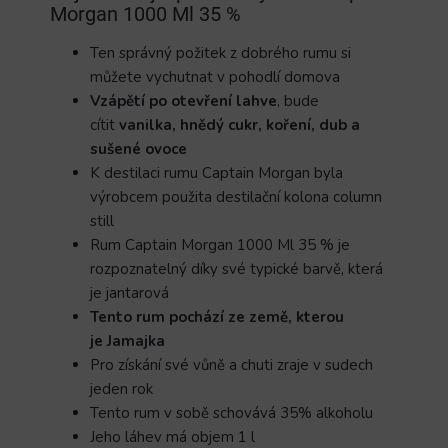
Morgan 1000 Ml 35 %
Ten správný požitek z dobrého rumu si
můžete vychutnat v pohodlí domova
Vzápětí po otevření lahve
, bude
cítit
vanilka, hnědý cukr, koření, dub a
sušené ovoce
K destilaci rumu Captain Morgan byla
výrobcem použita destilační kolona column
still
Rum Captain Morgan 1000 Ml 35 % je
rozpoznatelný díky své typické barvě, která
je jantarová
Tento rum pochází ze země
, kterou
je
Jamajka
Pro získání své vůně a chuti zraje v sudech
jeden rok
Tento rum v sobě schovává 35% alkoholu
Jeho láhev má objem 1 l