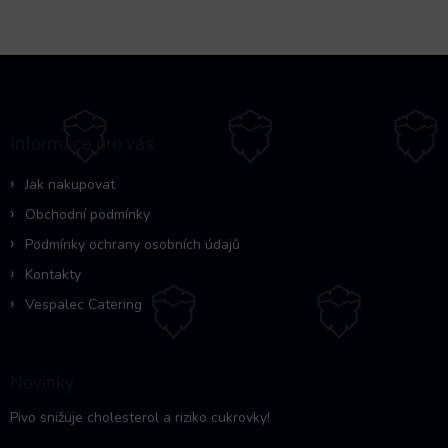
Z
á
p
a
Informace pro vás
t
í
Jak nakupovat
Obchodní podmínky
Podmínky ochrany osobních údajů
Kontakty
Vespalec Catering
Novinky
Pivo snižuje cholesterol a riziko cukrovky!