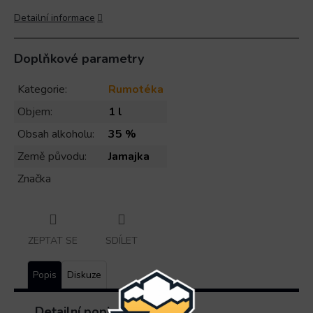
Detailní informace
Doplňkové parametry
Kategorie
:
Rumotéka
Objem
:
1 l
Obsah alkoholu
:
35 %
Země původu
:
Jamajka
Značka
ZEPTAT SE
SDÍLET
Popis
Diskuze
Detailní popis produktu