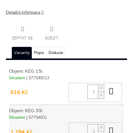
Detailní informace
ZEPTAT SE
SDÍLET
Varianty
Popis
Diskuze
Objem: KEG 15l
Skladem
| 5775/KEG3
Do ko
616 Kč
Objem: KEG 30l
Skladem
| 5775/KEG
Do ko
1 284 Kč