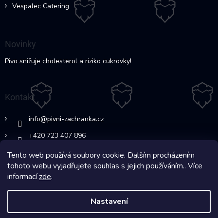
Vespalec Catering
Novinky
Pivo snižuje cholesterol a riziko cukrovky!
Kontakt
info
@
pivni-zachranka.cz
+420 723 407 896
Tento web používá soubory cookie. Dalším procházením
https://www.facebook.com/www.fb.co
tohoto webu vyjadřujete souhlas s jejich používáním.. Více
m/pivnipohotovost
informací
zde
.
Nastavení
Copyright 2026
Pivní Záchranka
. Všechna práva vyhrazena.