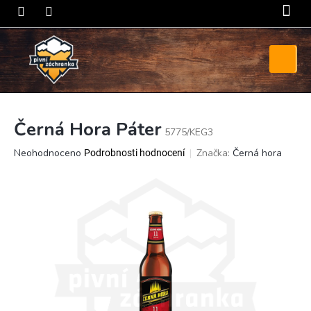
Přejít
na
obsah
Nákupní
košík
Černá Hora Páter
5775/KEG3
Průměrné
Neohodnoceno
Značka:
Černá hora
Podrobnosti hodnocení
hodnocení
produktu
je
0,0
z
5
hvězdiček.