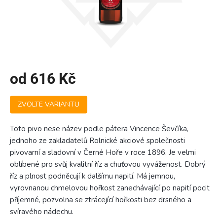
od
616 Kč
Měrná
ZVOLTE VARIANTU
cena:
Toto pivo nese název podle pátera Vincence Ševčíka,
jednoho ze zakladatelů Rolnické akciové společnosti
pivovarní a sladovní v Černé Hoře v roce 1896. Je velmi
oblíbené pro svůj kvalitní říz a chuťovou vyváženost. Dobrý
říz a plnost podněcují k dalšímu napití. Má jemnou,
vyrovnanou chmelovou hořkost zanechávající po napití pocit
příjemné, pozvolna se ztrácející hořkosti bez drsného a
svíravého nádechu.