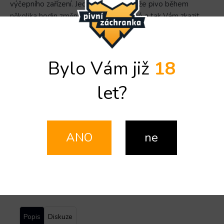
výčepního zařízení. Jediná bakterie může pivo během
několika hodin změnit na nepoživatelné a tak Vám zkazit
Vaši pivní akci.
Detailní informace
Bylo Vám již
18
Doplňkové parametry
let?
Kategorie
:
SANITAČNÍ ADAPTÉRY
Záruka
:
2 roky
EAN
:
1702275
ANO
ne
Značka
Značka:
Lindr
ZEPTAT SE
SDÍLET
Popis
Diskuze