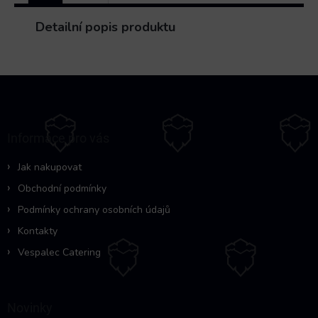
Detailní popis produktu
Z
á
p
a
Informace pro vás
t
í
Jak nakupovat
Obchodní podmínky
Podmínky ochrany osobních údajů
Kontakty
Vespalec Catering
Novinky