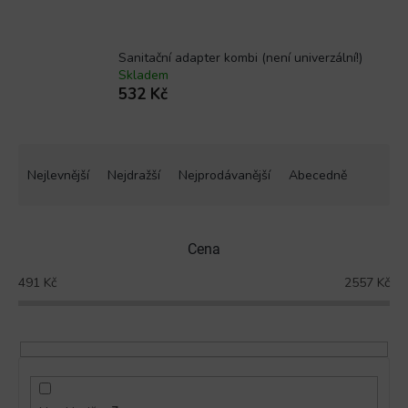
Sanitační adapter kombi (není univerzální!)
Skladem
532 Kč
Ř
a
Nejlevnější
Nejdražší
Nejprodávanější
Abecedně
z
e
n
Cena
í
p
491
Kč
2557
Kč
r
o
d
u
k
t