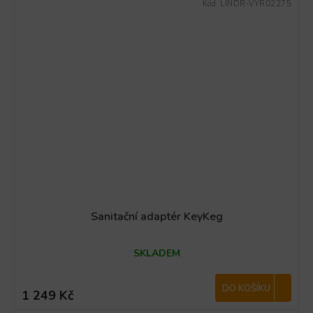
Kód:
LINDR-VYR02275
Sanitační adaptér KeyKeg
SKLADEM
DO KOŠÍKU
1 249 Kč