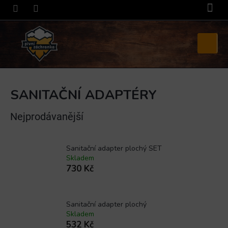
Přejít
na
obsah
Nákupní
košík
SANITAČNÍ ADAPTÉRY
Nejprodávanější
Sanitační adapter plochý SET
Skladem
730 Kč
Sanitační adapter plochý
Skladem
532 Kč