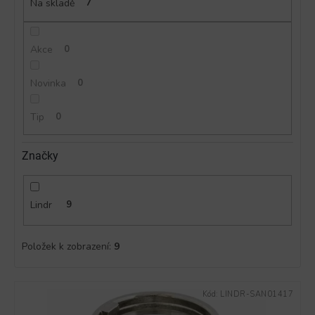
ů
Na skladě
7
Akce
0
Novinka
0
Tip
0
Značky
Lindr
9
Položek k zobrazení:
9
V
Kód:
LINDR-SAN01417
ý