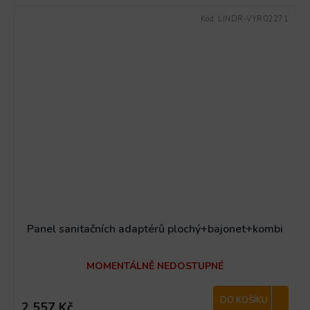
Kód:
LINDR-VYR02271
Panel sanitačních adaptérů plochý+bajonet+kombi
MOMENTÁLNĚ NEDOSTUPNÉ
DO KOŠÍKU
2 557 Kč