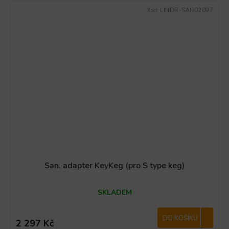
Kód:
LINDR-SAN02097
San. adapter KeyKeg (pro S type keg)
SKLADEM
DO KOŠÍKU
2 297 Kč