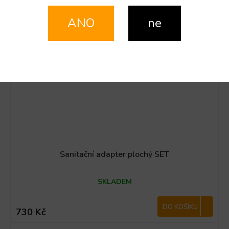
ANO
ne
Sanitační adapter plochý SET
SKLADEM
DO KOŠÍKU
730 Kč