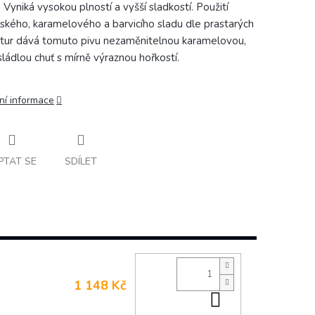
 Vyniká vysokou plností a vyšší sladkostí. Použití
ského, karamelového a barvicího sladu dle prastarých
tur dává tomuto pivu nezaměnitelnou karamelovou,
sládlou chuť s mírně výraznou hořkostí.
ní informace
PTAT SE
SDÍLET
1 148 Kč
Do košíku