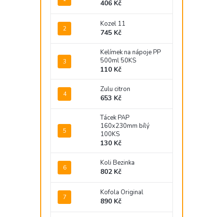
406 Kč
Kozel 11
745 Kč
Kelímek na nápoje PP
500ml 50KS
110 Kč
Zulu citron
653 Kč
Tácek PAP
160x230mm bílý
100KS
130 Kč
Koli Bezinka
802 Kč
Kofola Original
890 Kč