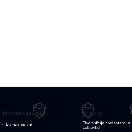
Informace pro vás
Novinky
Pivo snižuje cholesterol a 
Jak nakupovat
cukrovky!