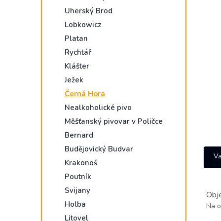
e
Uherský Brod
l
Lobkowicz
Platan
Rychtář
Klášter
Ježek
Černá Hora
Nealkoholické pivo
Měšťanský pivovar v Poličce
Bernard
Budějovický Budvar
Va
Krakonoš
Poutník
Svijany
Obj
Holba
Na o
Litovel