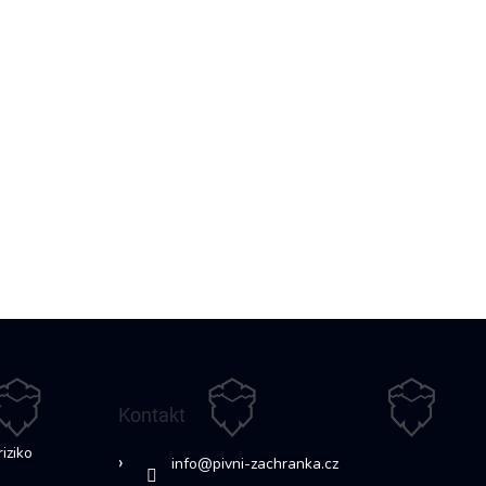
Kontakt
riziko
info
@
pivni-zachranka.cz