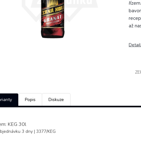
řízem.
bavor
recep
až na
Detail
ZE
rianty
Popis
Diskuze
em: KEG 30l
bjednávku 3 dny
| 3377/KEG