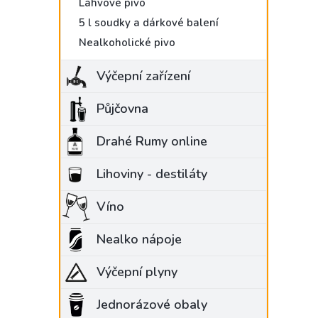
Lahvové pivo
5 l soudky a dárkové balení
Nealkoholické pivo
Výčepní zařízení
Půjčovna
Drahé Rumy online
Lihoviny - destiláty
Víno
Nealko nápoje
Výčepní plyny
Jednorázové obaly