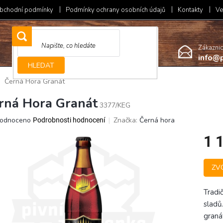
bchodní podmínky
Podmínky ochrany osobních údajů
Kontakty
Ve
Zákazni
info@p
HLEDAT
Černá Hora Granát
rná Hora Granát
3377/KEG
ěrné
odnoceno
Značka:
Černá hora
Podrobnosti hodnocení
ocení
1 
ktu
Měrná
ZV
cena:
iček.
Tradi
sladů
graná