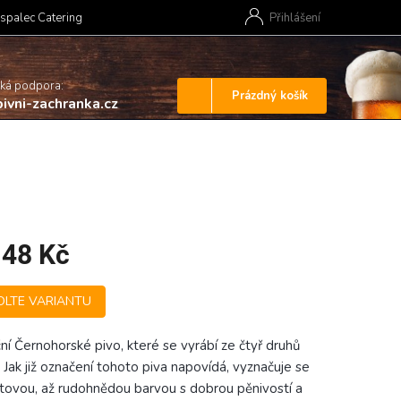
spalec Catering
Přihlášení
cká podpora:
Nákupní
Prázdný košík
ivni-zachranka.cz
košík
148 Kč
OLTE VARIANTU
ční Černohorské pivo, které se vyrábí ze čtyř druhů
. Jak již označení tohoto piva napovídá, vyznačuje se
tovou, až rudohnědou barvou s dobrou pěnivostí a