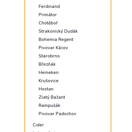
Ferdinand
Primátor
Chotěboř
Strakonický Dudák
Bohemia Regent
Pivovar Kácov
Starobrno
Březňák
Heineken
Krušovice
Hostan
Zlatý Bažant
Rampušák
Pivovar Padochov
Cider