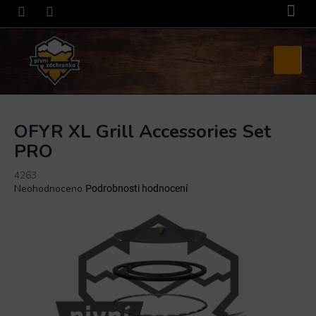
Přejít
na
obsah
Nákupní
košík
OFYR XL Grill Accessories Set
PRO
4263
Průměrné
Neohodnoceno
Podrobnosti hodnocení
hodnocení
produktu
je
0,0
z
5
hvězdiček.