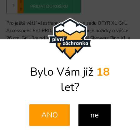
PŘIDAT DO KOŠÍKU
Pro ještě větší všestrannost nabízíme sadu OFYR XL Grill
Accessories Set PRO. Tato sada obsahuje nožičky o výšce
26 cm, Grill Round XL, kruhy Horizontal Skewers Ring XL a
Brazilian Grill Ring XL, 3 ks špízofých mečů Skewers 105 a
poklici na udušení ohně Snuffer Black XL.
Bylo Vám již
18
Detailní informace
let?
ZEPTAT SE
SDÍLET
ANO
ne
Popis
Videa (2)
Diskuze
Detailní popis produktu