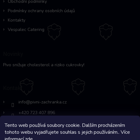
Obchodní podmínky
Podmínky ochrany osobních údajů
Kontakty
Vespalec Catering
Novinky
Pivo snižuje cholesterol a riziko cukrovky!
Kontakt
info
@
pivni-zachranka.cz
+420 723 407 896
Tento web používá soubory cookie. Dalším procházením
https://www.facebook.com/www.fb.co
tohoto webu vyjadřujete souhlas s jejich používáním.. Více
m/pivnipohotovost
informací
zde
.