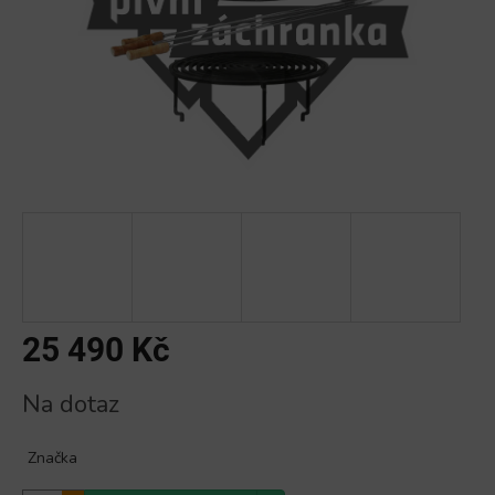
25 490 Kč
Měrná
Na dotaz
cena:
Značka