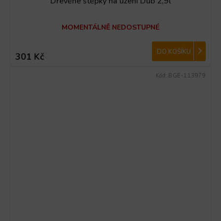
Dřevěné štěpky na uzení Dub 2,9l
MOMENTÁLNĚ NEDOSTUPNÉ
DO KOŠÍKU
301 Kč
Kód:
BGE-113979