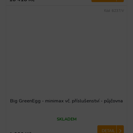
Kód:
6237/V
Big GreenEgg - minimax vč. příslušenství - půjčovna
Průměrné
SKLADEM
hodnocení
produktu
je
DETAIL