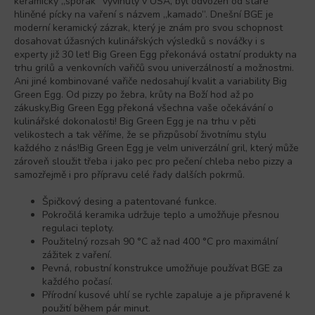
keramický „sporák“ vyvinutý v USA, byl odvozen od staré
hliněné pícky na vaření s názvem „kamado”. Dnešní BGE je
moderní keramický zázrak, který je znám pro svou schopnost
dosahovat úžasných kulinářských výsledků s nováčky i s
experty již 30 let! Big Green Egg překonává ostatní produkty na
trhu grilů a venkovních vařičů svou univerzálností a možnostmi.
Ani jiné kombinované vařiče nedosahují kvalit a variability Big
Green Egg. Od pizzy po žebra, krůty na Boží hod až po
zákusky,Big Green Egg překoná všechna vaše očekávání o
kulinářské dokonalosti! Big Green Egg je na trhu v pěti
velikostech a tak věříme, že se přizpůsobí životnímu stylu
každého z nás!Big Green Egg je velm univerzální gril, který může
zároveň sloužit třeba i jako pec pro pečení chleba nebo pizzy a
samozřejmě i pro přípravu celé řady dalších pokrmů.
Špičkový desing a patentované funkce.
Pokročilá keramika udržuje teplo a umožňuje přesnou
regulaci teploty.
Použitelný rozsah 90 °C až nad 400 °C pro maximální
zážitek z vaření.
Pevná, robustní konstrukce umožňuje používat BGE za
každého počasí.
Přírodní kusové uhlí se rychle zapaluje a je připravené k
použití během pár minut.