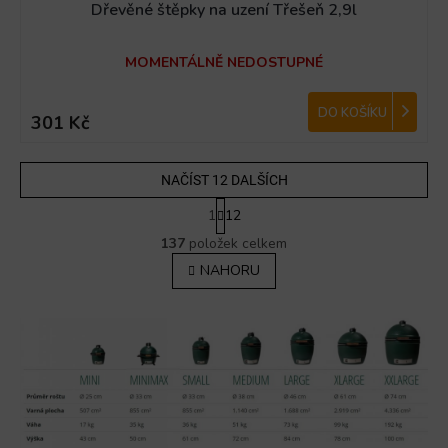
Dřevěné štěpky na uzení Třešeň 2,9l
MOMENTÁLNĚ NEDOSTUPNÉ
DO KOŠÍKU
301 Kč
NAČÍST 12 DALŠÍCH
S
1
12
t
O
r
137
položek celkem
v
á
NAHORU
l
n
á
k
o
d
v
a
á
c
n
í
í
p
r
v
k