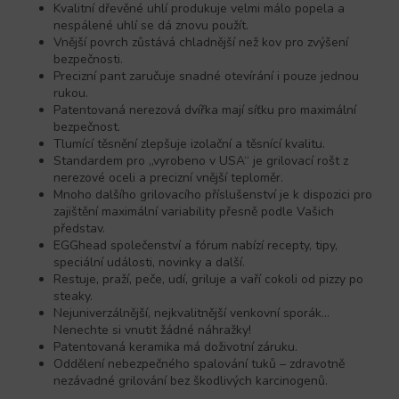
Kvalitní dřevěné uhlí produkuje velmi málo popela a
nespálené uhlí se dá znovu použít.
Vnější povrch zůstává chladnější než kov pro zvýšení
bezpečnosti.
Precizní pant zaručuje snadné otevírání i pouze jednou
rukou.
Patentovaná nerezová dvířka mají síťku pro maximální
bezpečnost.
Tlumící těsnění zlepšuje izolační a těsnící kvalitu.
Standardem pro „vyrobeno v USA“ je grilovací rošt z
nerezové oceli a precizní vnější teploměr.
Mnoho dalšího grilovacího příslušenství je k dispozici pro
zajištění maximální variability přesně podle Vašich
představ.
EGGhead společenství a fórum nabízí recepty, tipy,
speciální události, novinky a další.
Restuje, praží, peče, udí, griluje a vaří cokoli od pizzy po
steaky.
Nejuniverzálnější, nejkvalitnější venkovní sporák…
Nenechte si vnutit žádné náhražky!
Patentovaná keramika má doživotní záruku.
Oddělení nebezpečného spalování tuků – zdravotně
nezávadné grilování bez škodlivých karcinogenů.