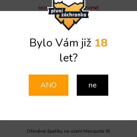
MOMENTÁLNĚ NEDOSTUPNÉ
DO KOŠÍKU
693 Kč
Bylo Vám již
18
Kód:
BGE-114631
let?
ANO
ne
Dřevěné špalíky na uzení Mesquite 9l