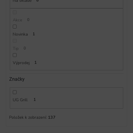
ů
Na skladě
8
Akce
0
Novinka
1
Tip
0
Výprodej
1
Značky
UG Grill
1
Položek k zobrazení:
137