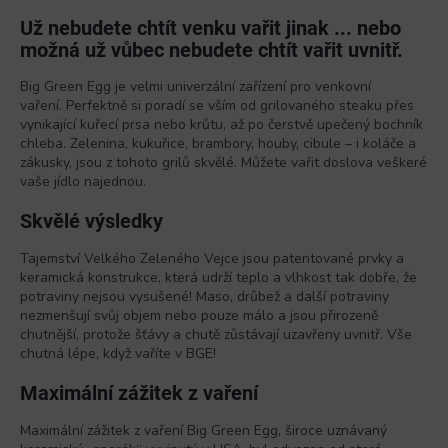
y
Už nebudete chtít venku vařit jinak ... nebo
v
možná už vůbec nebudete chtít vařit uvnitř.
ý
p
Big Green Egg je velmi univerzální zařízení pro venkovní
i
vaření. Perfektně si poradí se vším od grilovaného steaku přes
s
vynikající kuřecí prsa nebo krůtu, až po čerstvě upečený bochník
u
chleba. Zelenina, kukuřice, brambory, houby, cibule – i koláče a
zákusky, jsou z tohoto grilů skvělé. Můžete vařit doslova veškeré
vaše jídlo najednou.
Skvělé výsledky
Tajemství Velkého Zeleného Vejce jsou patentované prvky a
keramická konstrukce, která udrží teplo a vlhkost tak dobře, že
potraviny nejsou vysušené! Maso, drůbež a další potraviny
nezmenšují svůj objem nebo pouze málo a jsou přirozeně
chutnější, protože šťávy a chutě zůstávají uzavřeny uvnitř. Vše
chutná lépe, když vaříte v BGE!
Maximální zážitek z vaření
Maximální zážitek z vaření Big Green Egg, široce uznávaný