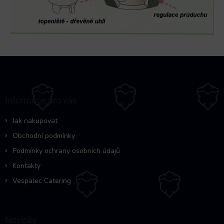
Z
á
p
a
Informace pro vás
t
í
Jak nakupovat
Obchodní podmínky
Podmínky ochrany osobních údajů
Kontakty
Vespalec Catering
Novinky