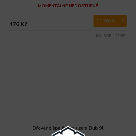
MOMENTÁLNĚ NEDOSTUPNÉ
DO KOŠÍKU
476 Kč
Kód:
BGE-127389
Dřevěné špalíky na uzení Dub 9l