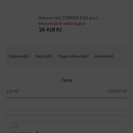
Rohový stůl CORNER EGG pro L
Momentálně nedostupné
18 418 Kč
Ř
a
Nejlevnější
Nejdražší
Nejprodávanější
Abecedně
z
e
n
Cena
í
p
122
Kč
110297
Kč
r
o
d
u
k
t