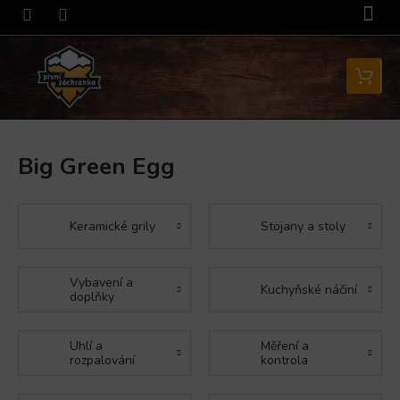
Přejít
na
obsah
Nákupní
košík
Big Green Egg
Keramické grily
Stojany a stoly
Vybavení a
Kuchyňské náčiní
doplňky
Uhlí a
Měření a
rozpalování
kontrola