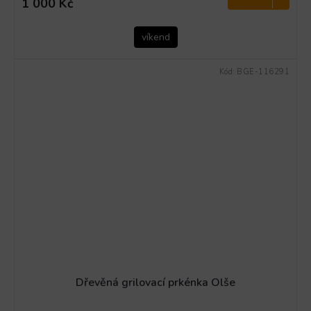
1 000 Kč
5,0
z
5
víkend
hvězdiček.
Kód:
BGE-116291
Dřevěná grilovací prkénka Olše