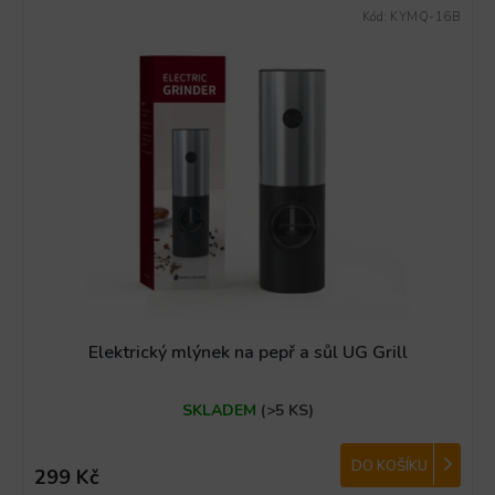
V
Kód:
KYMQ-16B
ý
p
i
s
p
r
o
d
u
k
t
ů
Elektrický mlýnek na pepř a sůl UG Grill
SKLADEM
(>5 KS)
DO KOŠÍKU
299 Kč