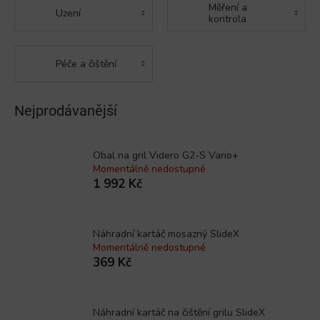
Měření a
Uzení
kontrola
Péče a čištění
Nejprodávanější
Obal na gril Videro G2-S Vario+
Momentálně nedostupné
1 992 Kč
Náhradní kartáč mosazný SlideX
Momentálně nedostupné
369 Kč
Náhradní kartáč na čištění grilu SlideX