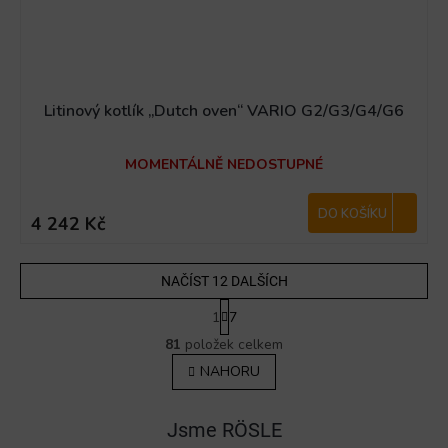
Litinový kotlík „Dutch oven“ VARIO G2/G3/G4/G6
MOMENTÁLNĚ NEDOSTUPNÉ
DO KOŠÍKU
4 242 Kč
NAČÍST 12 DALŠÍCH
S
1
7
t
O
r
81
položek celkem
v
á
NAHORU
l
n
á
k
o
d
v
Jsme RÖSLE
a
á