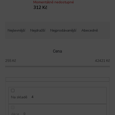
Momentálně nedostupné
312 Kč
Ř
a
Nejlevnější
Nejdražší
Nejprodávanější
Abecedně
z
e
n
Cena
í
p
255
Kč
42421
Kč
r
o
d
u
k
t
ů
Na skladě
4
Akce
0