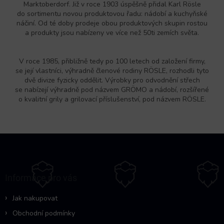
Marktoberdorf. Již v roce 1903 úspěšně přidal Karl Rösle
do sortimentu novou produktovou řadu: nádobí a kuchyňské
náčiní. Od té doby prodeje obou produktových skupin rostou
a produkty jsou nabízeny ve více než 50ti zemích světa.
V roce 1985, přibližně tedy po 100 letech od založení firmy,
se její vlastníci, výhradně členové rodiny RÖSLE, rozhodli tyto
dvě divize fyzicky oddělit. Výrobky pro odvodnění střech
se nabízejí výhradně pod názvem GRÖMO a nádobí, rozšířené
o kvalitní grily a grilovací příslušenství, pod názvem RÖSLE.
Z
á
p
a
Informace pro vás
t
í
Jak nakupovat
Obchodní podmínky