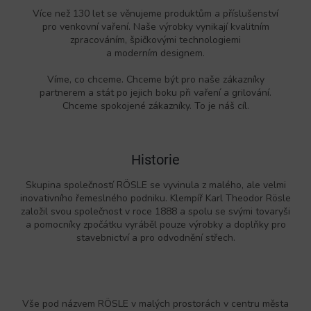
c
n
í
Více než 130 let se věnujeme produktům a příslušenství
í
p
pro venkovní vaření. Naše výrobky vynikají kvalitním
r
zpracováním, špičkovými technologiemi
v
a moderním designem.
k
y
Víme, co chceme. Chceme být pro naše zákazníky
v
partnerem a stát po jejich boku při vaření a grilování.
ý
Chceme spokojené zákazníky. To je náš cíl.
p
i
s
Historie
u
Skupina společností RÖSLE se vyvinula z malého, ale velmi
inovativního řemeslného podniku. Klempíř Karl Theodor Rösle
založil svou společnost v roce 1888 a spolu se svými tovaryši
a pomocníky zpočátku vyráběl pouze výrobky a doplňky pro
stavebnictví a pro odvodnění střech.
Vše pod názvem RÖSLE v malých prostorách v centru města