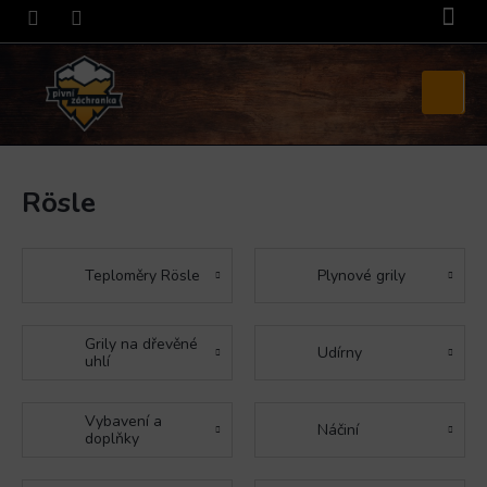
Přejít
na
obsah
Nákupní
košík
Rösle
Teploměry Rösle
Plynové grily
Grily na dřevěné
Udírny
uhlí
Vybavení a
Náčiní
doplňky