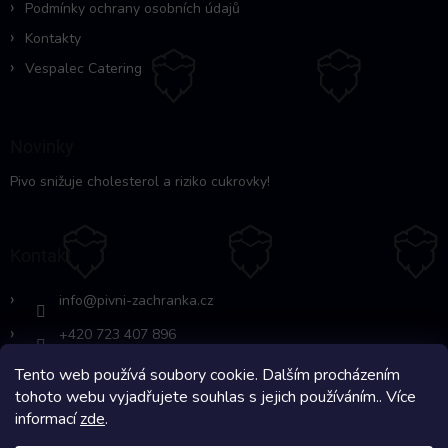
Podmínky ochrany osobních údajů
Kontakty
Vespalec Catering
Novinky
Pivo snižuje cholesterol a riziko cukrovky!
Kontakt
info
@
pivni-zachranka.cz
+420 723 407 896
Tento web používá soubory cookie. Dalším procházením
https://www.facebook.com/www.fb.co
tohoto webu vyjadřujete souhlas s jejich používáním.. Více
m/pivnipohotovost
informací
zde
.