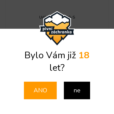
Udírna No. 1 F50-S
MOMENTÁLNĚ NEDOSTUPNÉ
DO KOŠÍKU
13 637 Kč
Bylo Vám již
18
Kód:
ROS-25562
let?
ANO
ne