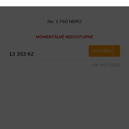
No. 1 F60 NERO
MOMENTÁLNĚ NEDOSTUPNÉ
DO KOŠÍKU
13 353 Kč
Kód:
ROS-25001