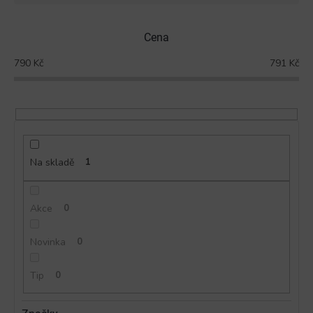
e
n
Cena
í
p
790
Kč
791
Kč
r
o
d
u
k
t
ů
Na skladě
1
Akce
0
Novinka
0
Tip
0