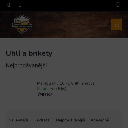
Přejít
na
obsah
Nákupní
košík
Uhlí a brikety
Nejprodávanější
Marabu uhlí 10 kg Grill Fanatics
Skladem
(>5 ks)
790 Kč
Ř
a
Nejlevnější
Nejdražší
Nejprodávanější
Abecedně
z