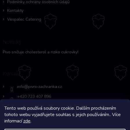
y
Podmínky ochrany osobních údajů
v
Kontakty
ý
p
Vespalec Catering
i
s
u
Novinky
Pivo snižuje cholesterol a riziko cukrovky!
Kontakt
info
@
pivni-zachranka.cz
+420 723 407 896
Tento web používá soubory cookie. Dalším procházením
https://www.facebook.com/www.fb.co
tohoto webu vyjadřujete souhlas s jejich používáním.. Více
m/pivnipohotovost
informací
zde
.