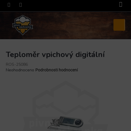
Přejít
na
obsah
Nákupní
košík
Teploměr vpichový digitální
ROS-25086
Průměrné
Neohodnoceno
Podrobnosti hodnocení
hodnocení
produktu
je
0,0
z
5
hvězdiček.