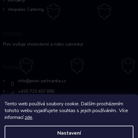
Kontakty
Vespalec Catering
Novinky
Pivo snižuje cholesterol a riziko cukrovky!
Kontakt
info
@
pivni-zachranka.cz
+420 723 407 896
Tento web používá soubory cookie. Dalším procházením
https://www.facebook.com/www.fb.co
tohoto webu vyjadřujete souhlas s jejich používáním.. Více
m/pivnipohotovost
informací
zde
.
Nastavení
Copyright 2026
Pivní Záchranka
. Všechna práva vyhrazena.