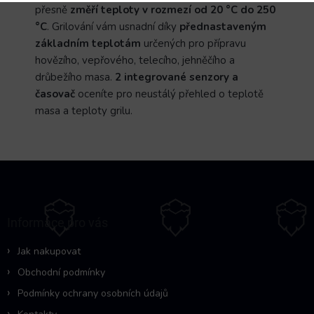
přesně
změří teploty v rozmezí od 20 °C do 250
°C
.
Grilování vám usnadní díky
přednastaveným
základním teplotám
určených pro přípravu
hovězího, vepřového, telecího, jehněčího a
drůbežího masa.
2 integrované senzory a
časovač
oceníte pro neustálý přehled o teplotě
masa a teploty grilu.
Z
á
p
a
Informace pro vás
t
í
Jak nakupovat
Obchodní podmínky
Podmínky ochrany osobních údajů