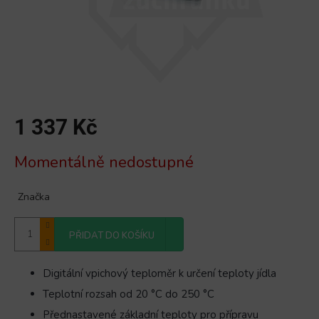
1 337 Kč
Měrná
Momentálně nedostupné
cena:
Značka
PŘIDAT DO KOŠÍKU
Digitální vpichový teploměr k určení teploty jídla
Teplotní rozsah od 20 °C do 250 °C
Přednastavené základní teploty pro přípravu