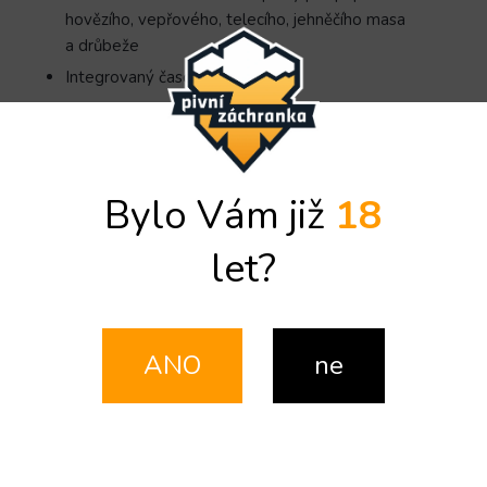
hovězího, vepřového, telecího, jehněčího masa
a drůbeže
Integrovaný časovač
2 senzory pro teplotu masa a teploty grilu
Detailní informace
Bylo Vám již
18
let?
ZEPTAT SE
SDÍLET
Popis
Diskuze
ANO
ne
Detailní popis produktu
Digitální vpichový teploměr
slouží k přesnému a
rychlému určení teploty uvnitř připravovaných
pokrmů
. Se širokým teplotním rozsahem