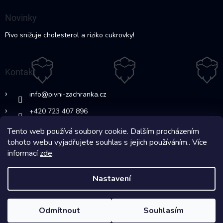
Novinky
Pivo snižuje cholesterol a riziko cukrovky!
Kontakt
info
@
pivni-zachranka.cz
+420 723 407 896
Tento web používá soubory cookie. Dalším procházením
https://www.facebook.com/www.fb.co
tohoto webu vyjadřujete souhlas s jejich používáním.. Více
m/pivnipohotovost
informací
zde
.
Nastavení
Copyright 2026
Pivní Záchranka
. Všechna práva vyhrazena.
Vytvořil Shoptet
Odmítnout
Souhlasím