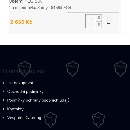
Objem: KEG 50l
Na objednávku 3 dny
| 6459/KEG4
Do ko
2 650 Kč
Z
á
p
a
Informace pro vás
t
í
Jak nakupovat
Obchodní podmínky
Podmínky ochrany osobních údajů
Kontakty
Vespalec Catering