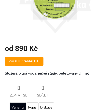
od
890 Kč
Měrná
ZVOLTE VARIANTU
cena:
Složení: pitná voda,
ječné slady
, peletovaný chmel.
ZEPTAT SE
SDÍLET
Varianty
Popis
Diskuze