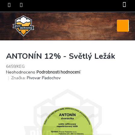
Přejít
na
obsah
Nákupní
košík
ANTONÍN 12% - Světlý Ležák
6459/KEG
Průměrné
Neohodnoceno
Podrobnosti hodnocení
hodnocení
Značka:
Pivovar Padochov
produktu
je
0,0
z
5
hvězdiček.