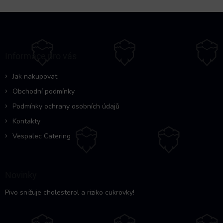
Z
á
p
a
Informace pro vás
t
í
Jak nakupovat
Obchodní podmínky
Podmínky ochrany osobních údajů
Kontakty
Vespalec Catering
Novinky
Pivo snižuje cholesterol a riziko cukrovky!