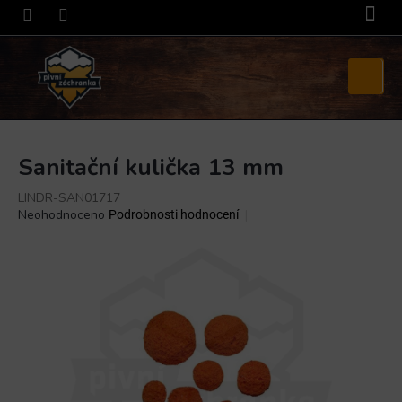
Přejít
na
obsah
Nákupní
košík
Sanitační kulička 13 mm
LINDR-SAN01717
Průměrné
Neohodnoceno
Podrobnosti hodnocení
hodnocení
produktu
je
0,0
z
5
hvězdiček.