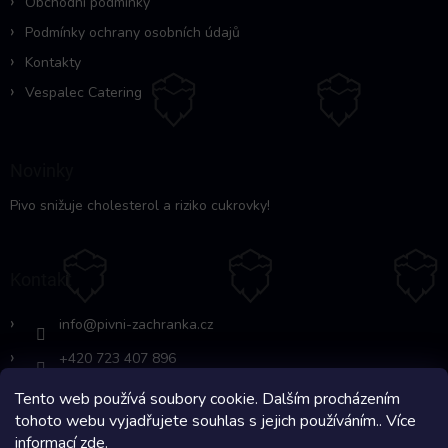
Obchodní podmínky
Podmínky ochrany osobních údajů
Kontakty
Vespalec Catering
Novinky
Pivo snižuje cholesterol a riziko cukrovky!
Kontakt
info
@
pivni-zachranka.cz
+420 723 407 896
Tento web používá soubory cookie. Dalším procházením
https://www.facebook.com/www.fb.co
tohoto webu vyjadřujete souhlas s jejich používáním.. Více
m/pivnipohotovost
informací
zde
.