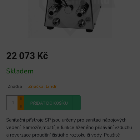
22 073 Kč
Měrná
Skladem
cena:
Značka
Značka:
Lindr
PŘIDAT DO KOŠÍKU
Sanitační přístroje SP jsou určeny pro sanitaci nápojových
vedení. Samozřejmostí je funkce řízeného přisávání vzduchu
a reverzace proudění čistícího roztoku či vody. Použité