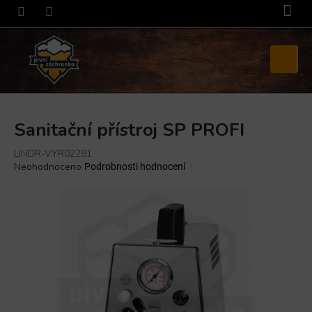
Přejít
na
obsah
Nákupní
košík
Sanitační přístroj SP PROFI
LINDR-VYR02291
Průměrné
Neohodnoceno
Podrobnosti hodnocení
hodnocení
produktu
je
0,0
z
5
hvězdiček.