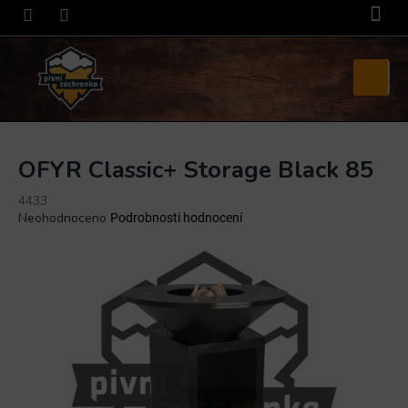
Přejít
na
obsah
Nákupní
košík
OFYR Classic+ Storage Black 85
4433
Průměrné
Neohodnoceno
Podrobnosti hodnocení
hodnocení
produktu
je
0,0
z
5
hvězdiček.