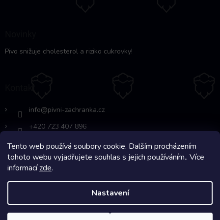
Novinky
Pivo snižuje cholesterol a riziko cukrovky!
Kontakt
info
@
pivni-zachranka.cz
+420 723 407 896
Tento web používá soubory cookie. Dalším procházením
https://www.facebook.com/www.fb.co
tohoto webu vyjadřujete souhlas s jejich používáním.. Více
m/pivnipohotovost
informací
zde
.
Nastavení
Copyright 2026
Pivní Záchranka
. Všechna práva vyhrazena.