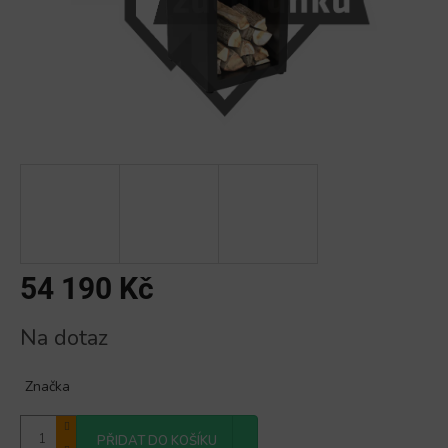
54 190 Kč
Měrná
Na dotaz
cena:
Značka
PŘIDAT DO KOŠÍKU