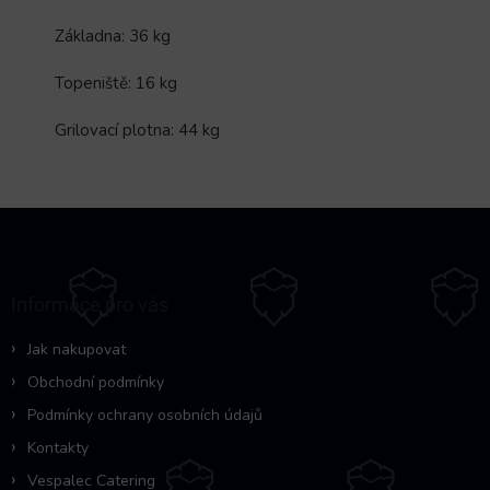
Základna: 36 kg
Topeniště: 16 kg
Grilovací plotna: 44 kg
Z
á
p
a
Informace pro vás
t
í
Jak nakupovat
Obchodní podmínky
Podmínky ochrany osobních údajů
Kontakty
Vespalec Catering