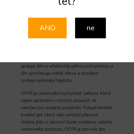
let?
tak, aby oheň správně hořel, bez použití
dvířek či jiných pohyblivých prvků. Na grilu
OFYR se tak nemá co zničit. Pro vyčištění
stačí před vařením vybrat ze shora popel a
ANO
ne
ohřátou plotnu očistit špachtlí a olejem.
Nový model s označením "+" má pasivní
přisávání vzduchu z podstavce a litinovou
vnitřní plotnu "Airflow Plate" díky čemuž
spaluje dřevo efektivněji přímo pod plotnou a
tím spotřebuje méně dřeva a dosáhne
rychleji optimální teploty.
OFYR je univerzální kuchyňské zařízení, které
najde uplatnění v různých situacích. Je
navržen pro snadné používání. Pokud hledáte
kvalitní gril, který vám umožní připravit
chutné jídlo a zároveň bude ozdobou vašeho
venkovního prostoru, OFYR je pro vás tím