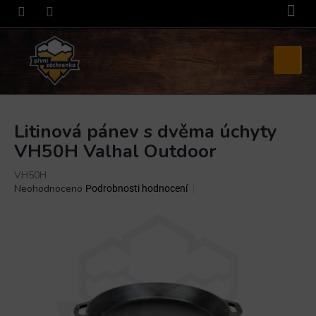
Přejít
na
obsah
Nákupní
košík
Litinová pánev s dvěma úchyty
VH50H Valhal Outdoor
VH50H
Průměrné
Neohodnoceno
Podrobnosti hodnocení
hodnocení
produktu
je
0,0
z
5
hvězdiček.