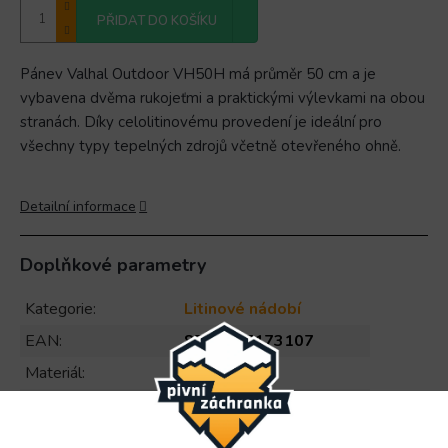
PŘIDAT DO KOŠÍKU
Pánev Valhal Outdoor VH50H má průměr 50 cm a je
vybavena dvěma rukojeťmi a praktickými výlevkami na obou
stranách. Díky celolitinovému provedení je ideální pro
všechny typy tepelných zdrojů včetně otevřeného ohně.
Detailní informace
Doplňkové parametry
Kategorie
:
Litinové nádobí
EAN
:
8719327173107
Materiál
:
Litina
Počet kusů v balení
:
1
Vhodné do myčky
:
Ne