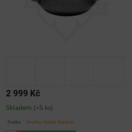
2 999 Kč
Měrná
Skladem
(>5 ks)
cena:
Značka
Značka:
Valhal Outdoor