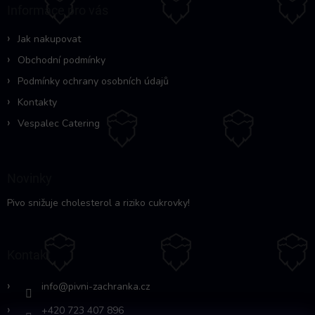
a
Informace pro vás
t
í
Jak nakupovat
Obchodní podmínky
Podmínky ochrany osobních údajů
Kontakty
Vespalec Catering
Novinky
Pivo snižuje cholesterol a riziko cukrovky!
Kontakt
info
@
pivni-zachranka.cz
+420 723 407 896