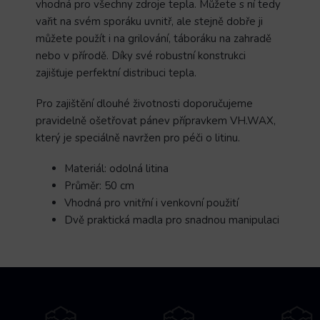
vhodná pro všechny zdroje tepla. Můžete s ní tedy
vařit na svém sporáku uvnitř, ale stejně dobře ji
můžete použít i na grilování, táboráku na zahradě
nebo v přírodě. Díky své robustní konstrukci
zajišťuje perfektní distribuci tepla.
Pro zajištění dlouhé životnosti doporučujeme
pravidelně ošetřovat pánev přípravkem VH.WAX,
který je speciálně navržen pro péči o litinu.
Materiál: odolná litina
Průměr: 50 cm
Vhodná pro vnitřní i venkovní použití
Dvě praktická madla pro snadnou manipulaci
Z
á
p