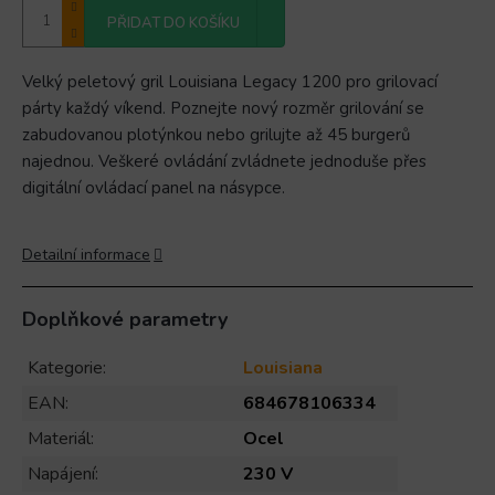
PŘIDAT DO KOŠÍKU
Velký peletový gril Louisiana Legacy 1200 pro grilovací
párty každý víkend. Poznejte nový rozměr grilování se
zabudovanou plotýnkou nebo grilujte až 45 burgerů
najednou. Veškeré ovládání zvládnete jednoduše přes
digitální ovládací panel na násypce.
Detailní informace
Doplňkové parametry
Kategorie
:
Louisiana
EAN
:
684678106334
Materiál
:
Ocel
Napájení
:
230 V