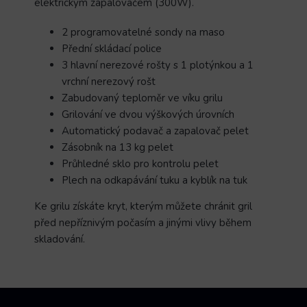
elektrickým zapalovačem (300W).
2 programovatelné sondy na maso
Přední skládací police
3 hlavní nerezové rošty s 1 plotýnkou a 1
vrchní nerezový rošt
Zabudovaný teploměr ve víku grilu
Grilování ve dvou výškových úrovních
Automatický podavač a zapalovač pelet
Zásobník na 13 kg pelet
Průhledné sklo pro kontrolu pelet
Plech na odkapávání tuku a kyblík na tuk
Ke grilu získáte kryt, kterým můžete chránit gril
před nepříznivým počasím a jinými vlivy během
skladování.
Z