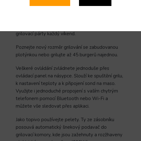
Detailní popis produktu
Velký peletový gril
Louisiana Legacy 1200 pro
grilovací párty každý víkend.
Poznejte nový rozměr grilování se
zabudovanou
plotýnkou
nebo grilujte až
45 burgerů najednou
.
Veškeré ovládání zvládnete jednoduše přes
ovládací panel na násypce. Slouží ke spuštění grilu,
k nastavení teploty a k připojení sond na maso.
Využijte i jednoduché propojení s vaším chytrým
telefonem pomocí Bluetooth nebo Wi-Fi a
můžete vše sledovat přes aplikaci.
Jako topivo používejte pelety. Ty ze zásobníku
posouvá automatický šnekový podavač do
grilovací komory, kde jsou zažehnuty a rozžhaveny