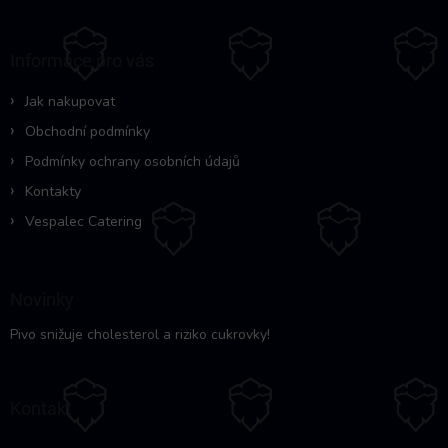
á
p
a
Informace pro vás
t
í
Jak nakupovat
Obchodní podmínky
Podmínky ochrany osobních údajů
Kontakty
Vespalec Catering
Novinky
Pivo snižuje cholesterol a riziko cukrovky!
Kontakt