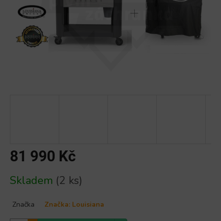
81 990 Kč
Měrná
Skladem
(2 ks)
cena:
Značka
Značka:
Louisiana