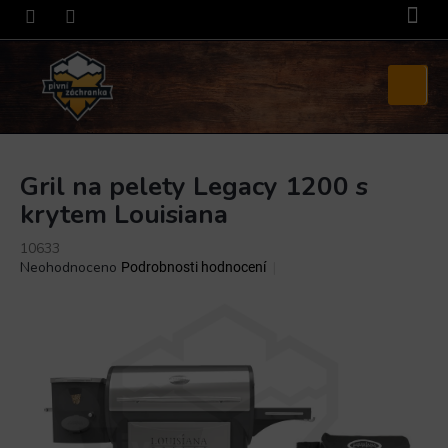
Přejít
na
obsah
Nákupní
košík
Gril na pelety Legacy 1200 s
krytem Louisiana
10633
Průměrné
Neohodnoceno
Podrobnosti hodnocení
hodnocení
produktu
je
0,0
z
5
hvězdiček.