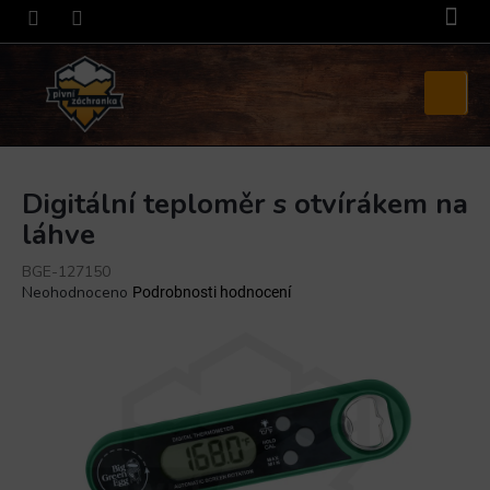
Přejít
na
obsah
Nákupní
košík
Digitální teploměr s otvírákem na
láhve
BGE-127150
Průměrné
Neohodnoceno
Podrobnosti hodnocení
hodnocení
produktu
je
0,0
z
5
hvězdiček.