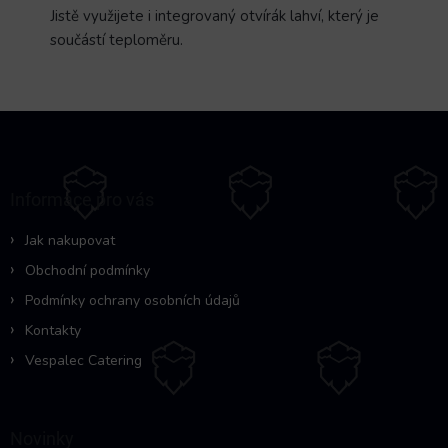
Jistě využijete i integrovaný otvírák lahví, který je
součástí teploměru.
Z
á
p
a
Informace pro vás
t
í
Jak nakupovat
Obchodní podmínky
Podmínky ochrany osobních údajů
Kontakty
Vespalec Catering
Novinky