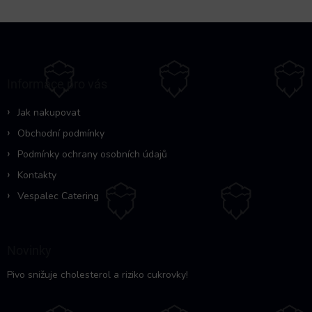
Z
á
p
a
Informace pro vás
t
í
Jak nakupovat
Obchodní podmínky
Podmínky ochrany osobních údajů
Kontakty
Vespalec Catering
Novinky
Pivo snižuje cholesterol a riziko cukrovky!