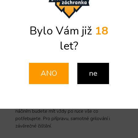
SLIDE X kartáč na čištění grilu se 3 řadami nerezových
štětin
Bylo Vám již
18
Detailní informace
let?
ZEPTAT SE
SDÍLET
ANO
ne
Popis
Diskuze
Detailní popis produktu
Grilovací set Premium je silná trojka. S tímto
náčiním budete mít vždy po ruce vše co
potřebujete. Pro přípravu, samotné grilování i
závěrečné čištění.