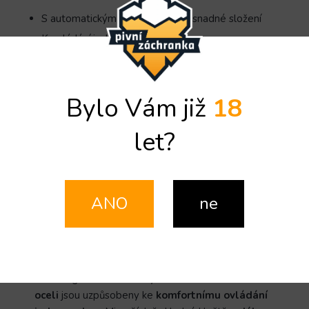
S automatickým zamykáním pro snadné složení
K ovládání jednou rukou
Celková délka: 43 cm
Materiál: nerez ocel
Bylo Vám již
18
Detailní informace
let?
ZEPTAT SE
SDÍLET
ANO
ne
Popis
Diskuze
Detailní popis produktu
Kvalitní grilovací kleště vyrobené
z nerezové
oceli
jsou uzpůsobeny ke
komfortnímu ovládání