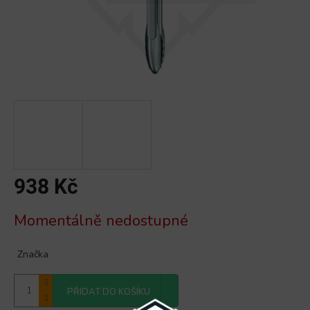
938 Kč
Měrná
Momentálně nedostupné
cena:
Značka
PŘIDAT DO KOŠÍKU