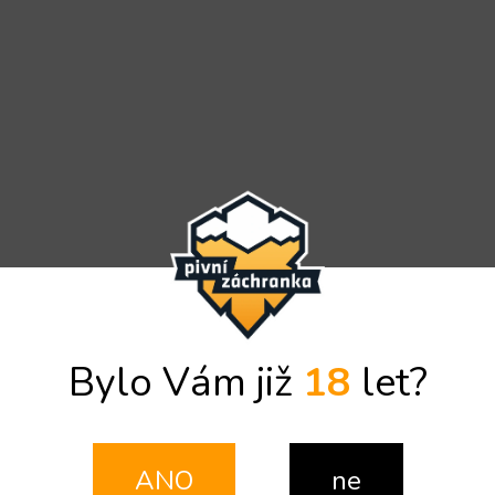
Bylo Vám již
18
let?
ANO
ne