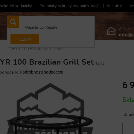
bchodní podmínky
Podmínky ochrany osobních údajů
Kontakty
Ve
Zákazni
info@p
HLEDAT
OFYR 100 Brazilian Grill Set
YR 100 Brazilian Grill Set
4272
ěrné
odnoceno
Podrobnosti hodnocení
ocení
6 
ktu
Měrná
Skl
cena:
iček.
Znač