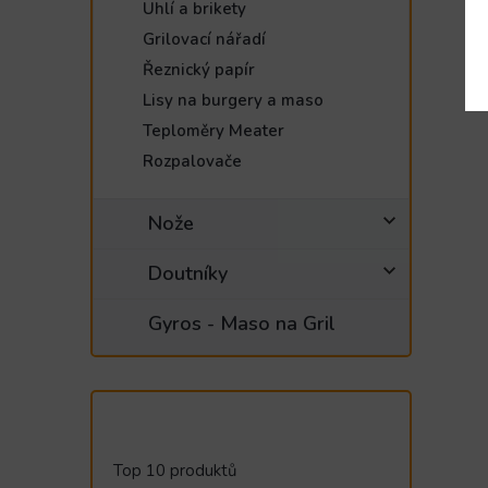
Uhlí a brikety
Grilovací nářadí
Řeznický papír
Lisy na burgery a maso
Teploměry Meater
Rozpalovače
Nože
Doutníky
Gyros - Maso na Gril
Top 10 produktů