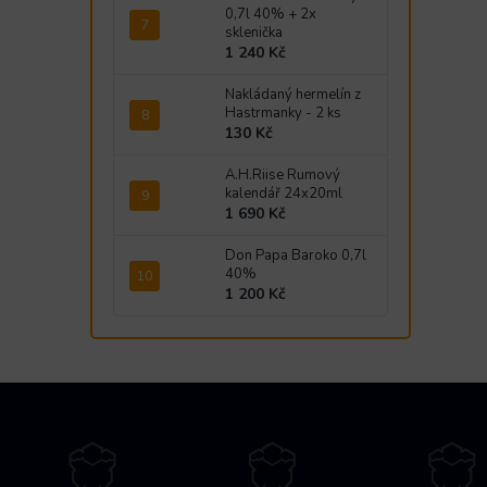
0,7l 40% + 2x
sklenička
1 240 Kč
Nakládaný hermelín z
Hastrmanky - 2 ks
130 Kč
A.H.Riise Rumový
kalendář 24x20ml
1 690 Kč
Don Papa Baroko 0,7l
40%
1 200 Kč
Z
á
p
a