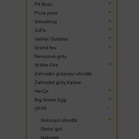
Pit Boss
Pizza pece
SmooKing
ZiiPa
Valhal Outdoor
Grand feu
Nerezové grily
White Fire
Zahradní grilovací ohniště
Zahradní grily Kalme
HerQs
Big Green Egg
OFYR
Grilovací ohniště
Stolní gril
Nábytek