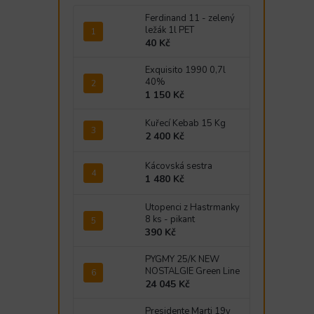
Ferdinand 11 - zelený
ležák 1l PET
40 Kč
Exquisito 1990 0,7l
40%
1 150 Kč
Kuřecí Kebab 15 Kg
2 400 Kč
Kácovská sestra
1 480 Kč
Utopenci z Hastrmanky
8 ks - pikant
390 Kč
PYGMY 25/K NEW
NOSTALGIE Green Line
24 045 Kč
Presidente Marti 19y