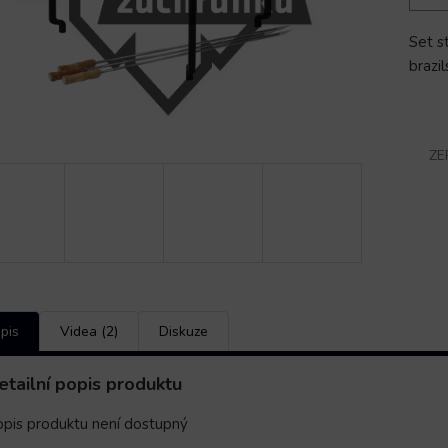
Set s
brazi
ZE
pis
Videa (2)
Diskuze
etailní popis produktu
pis produktu není dostupný