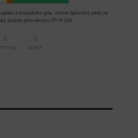
tojánku a brazilského grilu, včetně špízových jehel na
lský způsob grilování pro OFYR 100.
PTAT SE
SDÍLET