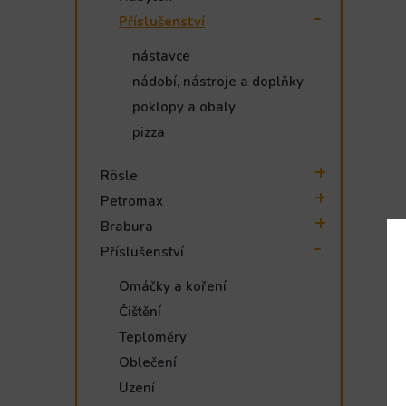
Příslušenství
nástavce
nádobí, nástroje a doplňky
poklopy a obaly
pizza
Rösle
Petromax
Brabura
Příslušenství
Omáčky a koření
Čištění
Teploměry
Oblečení
Uzení