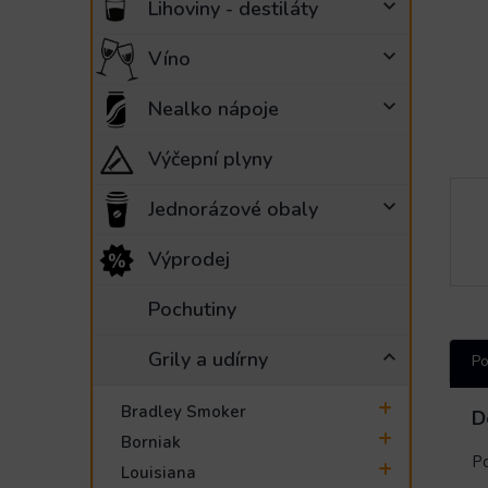
Lihoviny - destiláty
e
l
Víno
Nealko nápoje
Výčepní plyny
Jednorázové obaly
Výprodej
Pochutiny
Grily a udírny
Po
Bradley Smoker
D
Borniak
Po
Louisiana