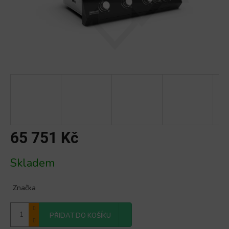
65 751 Kč
Měrná
Skladem
cena:
Značka
PŘIDAT DO KOŠÍKU