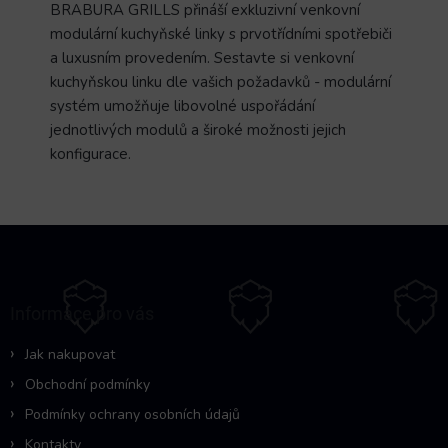
BRABURA GRILLS přináší exkluzivní venkovní
modulární kuchyňské linky s prvotřídními spotřebiči
a luxusním provedením. Sestavte si venkovní
kuchyňskou linku dle vašich požadavků - modulární
systém umožňuje libovolné uspořádání
jednotlivých modulů a široké možnosti jejich
konfigurace.
Z
á
p
a
Informace pro vás
t
í
Jak nakupovat
Obchodní podmínky
Podmínky ochrany osobních údajů
Kontakty