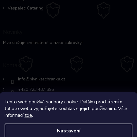
Vespalec Catering
Novinky
Pivo snižuje cholesterol a riziko cukrovky!
Kontakt
info
@
pivni-zachranka.cz
+420 723 407 896
Tento web používá soubory cookie. Dalším procházením
https://www.facebook.com/www.fb.co
tohoto webu vyjadřujete souhlas s jejich používáním.. Více
m/pivnipohotovost
informací
zde
.
Nastavení
Copyright 2026
Pivní Záchranka
. Všechna práva vyhrazena.