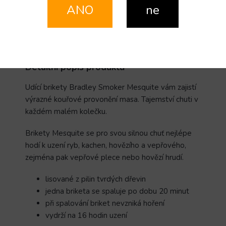
ANO
ne
ZEPTAT SE
SDÍLET
Popis
Diskuze
Detailní popis produktu
Udící brikety Bradley Smoker Mesquite
vám zajistí
výrazné kouřové provonění masa. Tajemství chuti v
každém malém kolečku.
Brikety Mesquite
se pro svou silnou chuť nejlépe
hodí k uzení ryb, kachen, hovězího a vepřového,
zejména pak vepřové plece nebo hovězí hrudí.
lisované z pilin tvrdých dřevin
jedna briketa se spaluje po dobu 20 minut
při spalování briket nevzniká hoření
vydrží na 16 hodin uzení