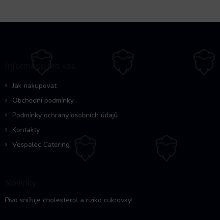
Z
á
p
a
Informace pro vás
t
í
Jak nakupovat
Obchodní podmínky
Podmínky ochrany osobních údajů
Kontakty
Vespalec Catering
Novinky
Pivo snižuje cholesterol a riziko cukrovky!