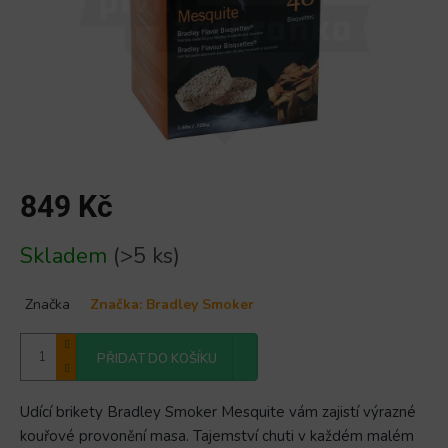
849 Kč
Měrná
Skladem
(>5 ks)
cena:
Značka
Značka:
Bradley Smoker
PŘIDAT DO KOŠÍKU
Udící brikety Bradley Smoker Mesquite vám zajistí výrazné
kouřové provonění masa. Tajemství chuti v každém malém