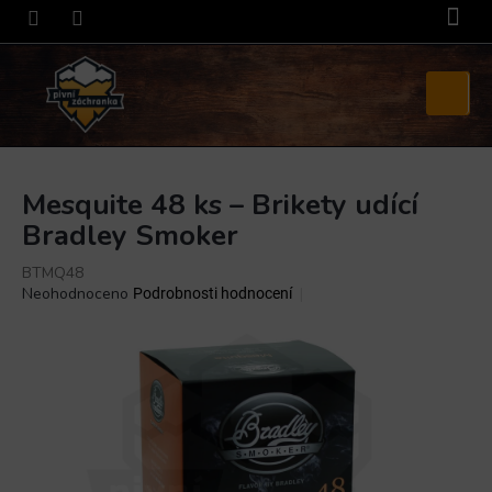
Přejít
na
obsah
Nákupní
košík
Mesquite 48 ks – Brikety udící
Bradley Smoker
BTMQ48
Průměrné
Neohodnoceno
Podrobnosti hodnocení
hodnocení
produktu
je
0,0
z
5
hvězdiček.