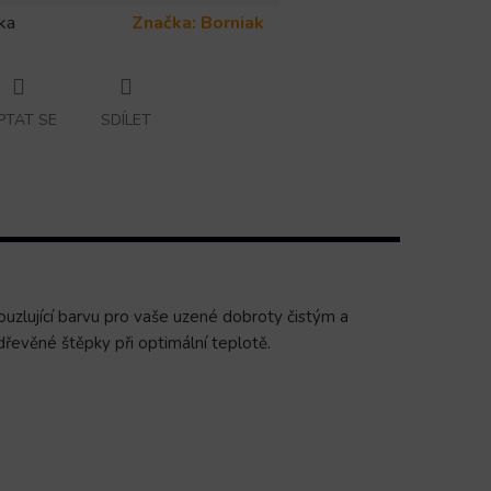
ka
Značka:
Borniak
PTAT SE
SDÍLET
zlující barvu pro vaše uzené dobroty čistým a
řevěné štěpky při optimální teplotě.