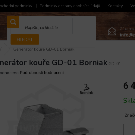
bchodní podmínky
Podmínky ochrany osobních údajů
Kontakty
Ve
Zákazni
info@p
HLEDAT
í
Generátor kouře GD-01 Borniak
nerátor kouře GD-01 Borniak
GD-01
ěrné
odnoceno
Podrobnosti hodnocení
ocení
6 
ktu
Měrná
Sk
cena:
iček.
Znač