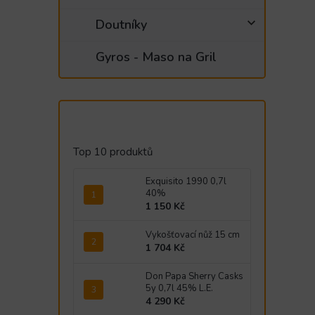
Doutníky
Gyros - Maso na Gril
Top 10 produktů
Exquisito 1990 0,7l
40%
1 150 Kč
Vykošťovací nůž 15 cm
1 704 Kč
Don Papa Sherry Casks
5y 0,7l 45% L.E.
4 290 Kč