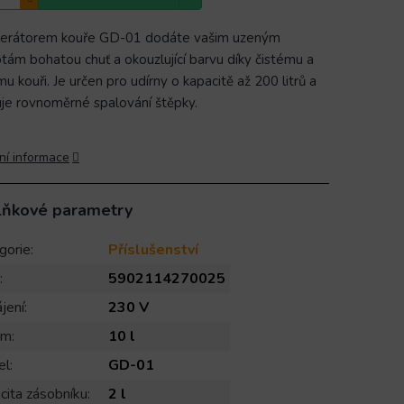
erátorem kouře GD-01 dodáte vašim uzeným
tám bohatou chuť a okouzlující barvu díky čistému a
u kouři. Je určen pro udírny o kapacitě až 200 litrů a
ťuje rovnoměrné spalování štěpky.
ní informace
lňkové parametry
gorie
:
Příslušenství
:
5902114270025
jení
:
230 V
em
:
10 l
el
:
GD-01
cita zásobníku
:
2 l