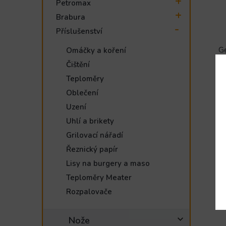
Petromax
Brabura
Příslušenství
Ge
Omáčky a koření
Čištění
Teploměry
Oblečení
Uzení
Uhlí a brikety
Grilovací nářadí
Řeznický papír
Lisy na burgery a maso
Teploměry Meater
Rozpalovače
Nože