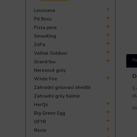
Louisiana
Pit Boss
Pizza pece
SmooKing
ZiiPa
Valhal Outdoor
Po
Grand feu
Nerezové grily
D
White Fire
Zahradní grilovací ohniště
S 
st
Zahradní grily Kalme
HerQs
Kl
Big Green Egg
OFYR
Rösle