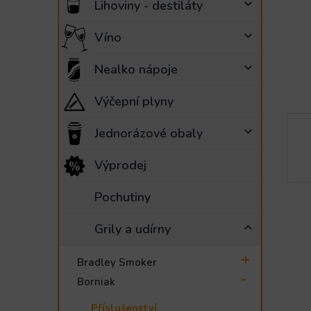
Lihoviny - destiláty
e
l
Víno
Nealko nápoje
Výčepní plyny
Jednorázové obaly
Výprodej
Pochutiny
Grily a udírny
Bradley Smoker
Borniak
Příslušenství