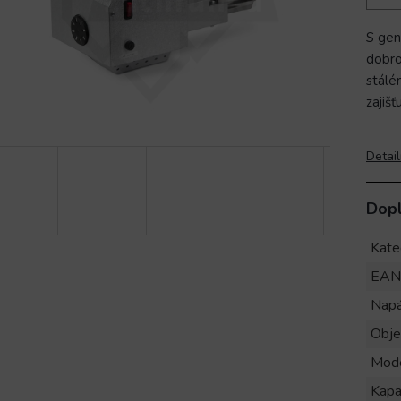
S gen
dobro
stálém
zajiš
Detail
Dop
Kate
EAN
Napá
Obj
Mod
Kapa