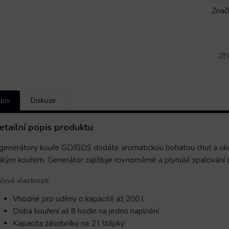
Znač
ZE
pis
Diskuze
etailní popis produktu
generátory kouře GD/GDS dodáte aromatickou bohatou chuť a okou
álým kouřem. Generátor zajišťuje rovnoměrné a plynulé spalování d
íčové vlastnosti:
Vhodné pro udírny o kapacitě až 200 l
Doba kouření až 8 hodin na jedno naplnění
Kapacita zásobníku na 2 l štěpky