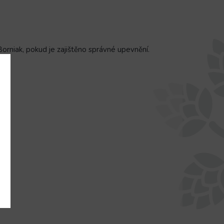
orniak, pokud je zajištěno správné upevnění.