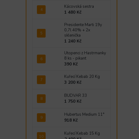
Kácovská sestra
1 480 Kč
Presidente Marti 19y
0,7l 40% + 2x
sklenička
1 240 Kč
Utopenci z Hastrmanky
8 ks - pikant
390 Kč
Kuřecí Kebab 20 Kg
3 200 Kč
BUDVAR 33
1 750 Kč
Hubertus Medium 11°
918 Kč
Kuřecí Kebab 15 Kg