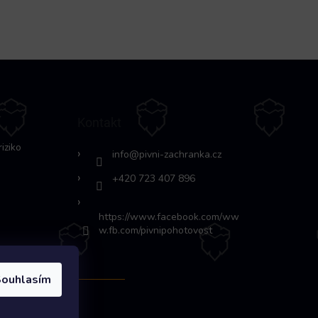
Kontakt
riziko
info
@
pivni-zachranka.cz
+420 723 407 896
https://www.facebook.com/ww
w.fb.com/pivnipohotovost
ouhlasím