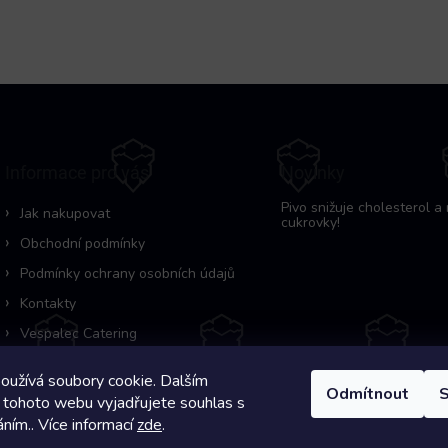
Informace pro vás
Novinky
Pivo snižuje cholesterol a 
Jak nakupovat
cukrovky!
Obchodní podmínky
Podmínky ochrany osobních údajů
Kontakty
Vespalec Catering
oužívá soubory cookie. Dalším
Odmítnout
S
 tohoto webu vyjadřujete souhlas s
áním.. Více informací
zde
.
Copyright 2026
Pivní Záchranka
. Všechna práva vyhrazena.