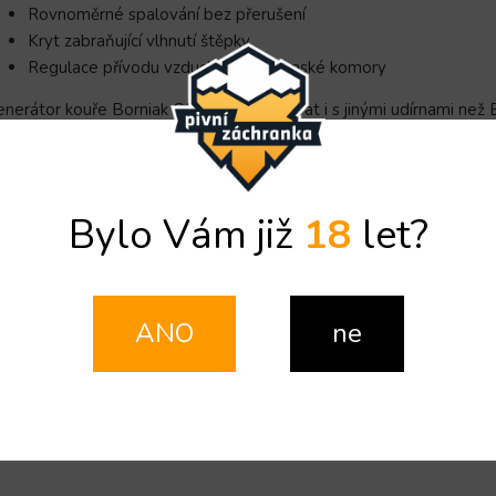
Rovnoměrné spalování bez přerušení
Kryt zabraňující vlhnutí štěpky
Regulace přívodu vzduchu do udírenské komory
nerátor kouře Borniak GD-01 lze používat i s jinými udírnami než B
Bylo Vám již
18
let?
ANO
ne