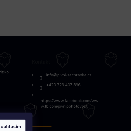
Kontakt
riziko
info
@
pivni-zachranka.cz
+420 723 407 896
https://www.facebook.com/ww
w.fb.com/pivnipohotovost
ouhlasím