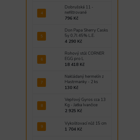
Dobrušská 11 -
nefiltrované
796 Kč
Don Papa Sherry Casks
5y 0,7l 45% L.E.
4 290 Kč
Rohový stůl CORNER
EGG pro L
18 418 Kč
Nakládaný hermelín z
Hastrmanky - 2 ks
130 Kč
Vepřový Gyros cca 13
Kg - Jatka Ivančice
2 925 Kč
Vykošťovací nůž 15 cm
1 704 Kč