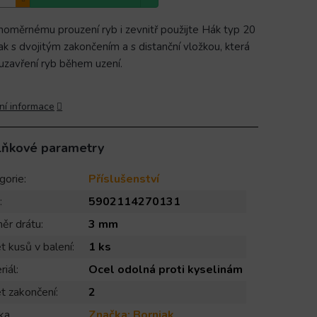
noměrnému prouzení ryb i zevnitř použijte Hák typ 20
ak s dvojitým zakončením a s distanční vložkou, která
 uzavření ryb během uzení.
ní informace
lňkové parametry
gorie
:
Příslušenství
:
5902114270131
ěr drátu
:
3 mm
t kusů v balení
:
1 ks
riál
:
Ocel odolná proti kyselinám
t zakončení
:
2
ka
Značka:
Borniak