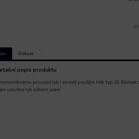
ZE
pis
Diskuze
etailní popis produktu
 rovnoměrnému prouzení ryb
i zevnitř použijte
Hák typ 20 Borniak
s
ání uzavření ryb během uzení.