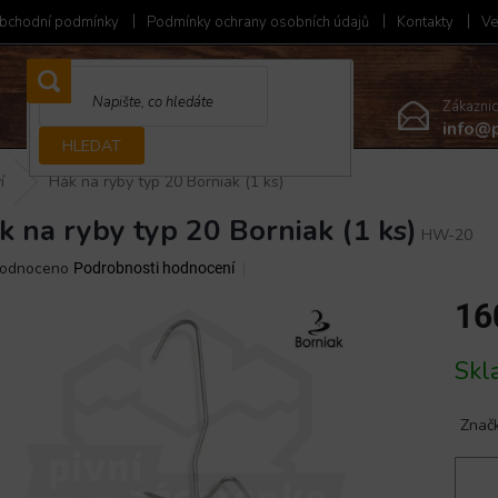
bchodní podmínky
Podmínky ochrany osobních údajů
Kontakty
Ve
Zákazni
info@p
HLEDAT
í
Hák na ryby typ 20 Borniak (1 ks)
k na ryby typ 20 Borniak (1 ks)
HW-20
ěrné
odnoceno
Podrobnosti hodnocení
ocení
16
ktu
Měrná
Sk
cena:
iček.
Znač