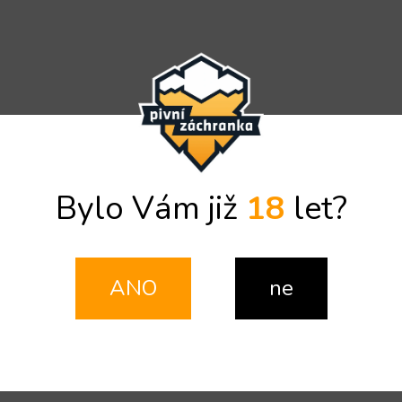
Bylo Vám již
18
let?
ANO
ne