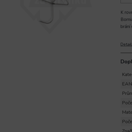
K rov
Borni
brání
Detail
Dop
Kate
EAN
Prům
Poče
Mate
Poče
Znač