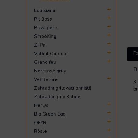
Louisiana
Pit Boss
Pizza pece
SmooKing
ZiiPa
Po
Valhal Outdoor
Grand feu
D
Nerezové grily
White Fire
K
Zahradní grilovací ohniště
br
Zahradní grily Kalme
HerQs
Big Green Egg
OFYR
Rösle