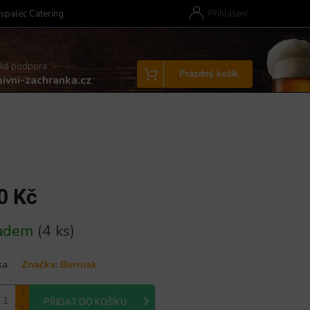
spalec Catering
Přihlášení
cká podpora:
Nákupní
Prázdný košík
ivni-zachranka.cz
košík
0 Kč
ladem
(4 ks)
ka
Značka:
Borniak
PŘIDAT DO KOŠÍKU