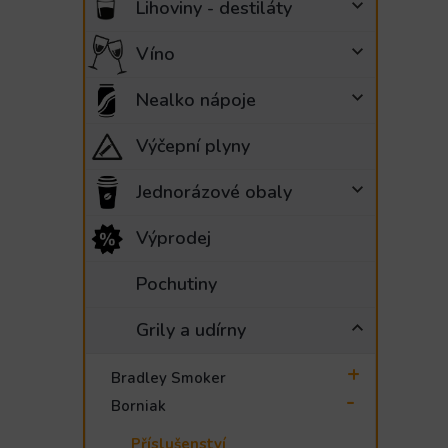
Lihoviny - destiláty
e
l
Víno
Nealko nápoje
Výčepní plyny
Jednorázové obaly
Výprodej
Pochutiny
Grily a udírny
Bradley Smoker
Borniak
Příslušenství