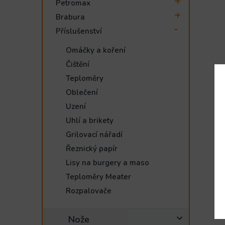
Petromax
Brabura
Příslušenství
Omáčky a koření
Čištění
Teploměry
Oblečení
Uzení
Uhlí a brikety
Grilovací nářadí
Řeznický papír
Lisy na burgery a maso
Teploměry Meater
Rozpalovače
Nože