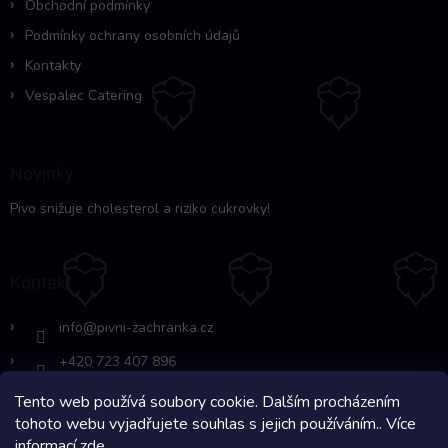
Obchodní podmínky
Podmínky ochrany osobních údajů
Kontakty
Vespalec Catering
Novinky
Pivo snižuje cholesterol a riziko cukrovky!
Kontakt
info
@
pivni-zachranka.cz
+420 723 407 896
Tento web používá soubory cookie. Dalším procházením
https://www.facebook.com/www.fb.co
tohoto webu vyjadřujete souhlas s jejich používáním.. Více
m/pivnipohotovost
informací
zde
.