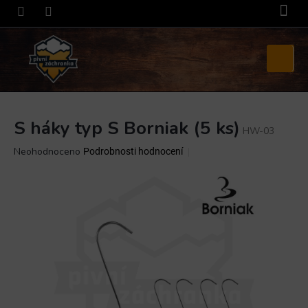
Přejít
na
obsah
Nákupní
košík
S háky typ S Borniak (5 ks)
HW-03
Průměrné
Neohodnoceno
Podrobnosti hodnocení
hodnocení
produktu
je
0,0
z
5
hvězdiček.