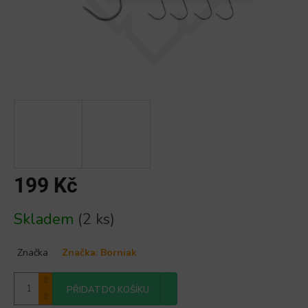
199 Kč
Měrná
Skladem
(2 ks)
cena:
Značka
Značka:
Borniak
PŘIDAT DO KOŠÍKU