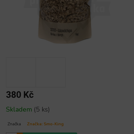
380 Kč
Měrná
Skladem
(5 ks)
cena:
Značka
Značka:
Smo-King