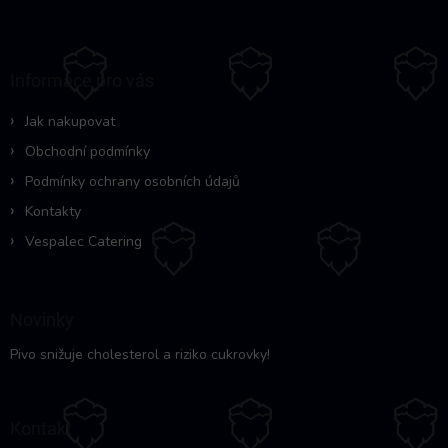
Z
á
p
a
Informace pro vás
t
í
Jak nakupovat
Obchodní podmínky
Podmínky ochrany osobních údajů
Kontakty
Vespalec Catering
Novinky
Pivo snižuje cholesterol a riziko cukrovky!
Kontakt