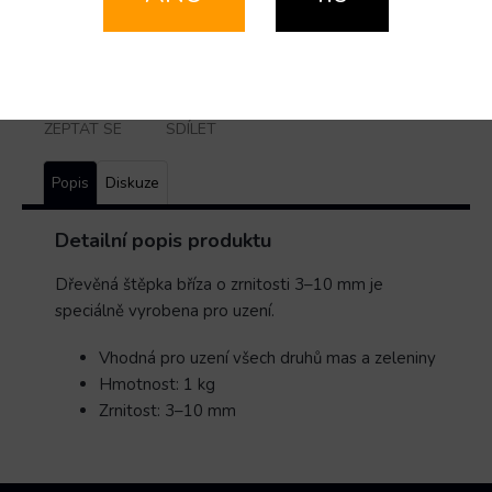
Značka
Značka:
Smo-King
ZEPTAT SE
SDÍLET
Popis
Diskuze
Detailní popis produktu
Dřevěná štěpka
bříza o
zrnitosti 3–10 mm
je
speciálně vyrobena pro uzení.
Vhodná pro uzení všech druhů mas a zeleniny
Hmotnost: 1 kg
Zrnitost: 3–10 mm