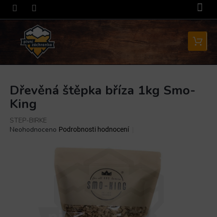
Přejít
na
obsah
Nákupní
košík
Dřevěná štěpka bříza 1kg Smo-
King
STEP-BIRKE
Průměrné
Neohodnoceno
Podrobnosti hodnocení
hodnocení
produktu
je
0,0
z
5
hvězdiček.