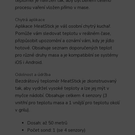
teploměr je navržen tak, aby byl během celého
procesu vaření vložen přímo v mase.
Chytrá aplikace
Aplikace MeatStick je váš osobní chytrý kuchař.
Pomůže vám sledovat teplotu v reálném čase,
přizpůsobit upozornění a oznámí vám, kdy je jídlo
hotové. Obsahuje seznam doporučených teplot
pro různé druhy masa a je kompatibilní se systémy
iOS i Android.
Odolnost a údržba
Bezdrátový teploměr MeatStick je zkonstruovaný
tak, aby vydržel vysoké teploty a lze jej mýt v
myčce nádobí. Obsahuje celkem 4 senzory (3
vnitřní pro teplotu masa a 1 vnější pro teplotu okolí
v grilu).
Dosah: až 50 metrů
Počet sond: 1 (se 4 senzory)