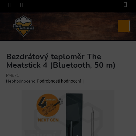
Přejít
na
obsah
Nákupní
košík
Bezdrátový teploměr The
Meatstick 4 (Bluetooth, 50 m)
PM871
Průměrné
Neohodnoceno
Podrobnosti hodnocení
hodnocení
produktu
je
0,0
z
5
hvězdiček.