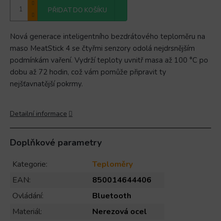
PŘIDAT DO KOŠÍKU
Nová generace inteligentního bezdrátového teploměru na
maso MeatStick 4 se čtyřmi senzory odolá nejdrsnějším
podmínkám vaření. Vydrží teploty uvnitř masa až 100 °C po
dobu až 72 hodin, což vám pomůže připravit ty
nejšťavnatější pokrmy.
Detailní informace
Doplňkové parametry
Kategorie
:
Teploměry
EAN
:
850014644406
Ovládání
:
Bluetooth
Materiál
:
Nerezová ocel