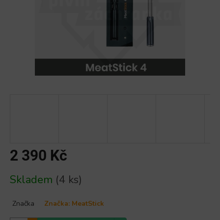
2 390 Kč
Měrná
Skladem
(4 ks)
cena:
Značka
Značka:
MeatStick