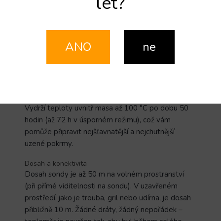
let?
ZEPTAT SE
SDÍLET
Popis
Diskuze
ANO
ne
Detailní popis produktu
Nová generace inteligentního bezdrátového
teploměru na maso
MeatStick 4 se čtyřmi
senzory
odolá nejdrsnějším podmínkám vaření.
Vydrží teploty uvnitř masa až 100 °C po dobu 50
hodin (až 72 h v úsporném režimu), což vám
pomůže připravit nejšťavnatější a nejchutnější
uzené pokrmy.
Dosah a konektivita
Dosah sondy je až 50 m na volném prostranství
(při přímé viditelnosti na sondu). V uzavřeném
prostředí, jako je trouba, gril nebo udírna, je dosah
přibližně 10 m. Žádné dráty, žádný nepořádek –