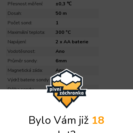
Přesnost měření
:
±0,3 ℃
Dosah
:
50 m
Počet sond
:
1
Maximální teplota
:
300 °C
Napájení
:
2 x AA baterie
Vodotěsnost
:
Ano
Průměr sondy
:
6mm
Magnetická záda
:
Ano
Výdrž baterie sondy
:
72h
Délka sondy
:
9,2 cm
Doba nabíjení
:
30 min
Značka
Značka:
MeatStick
Bylo Vám již
18