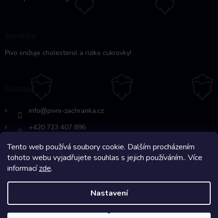
Novinky
Pivo snižuje cholesterol a riziko cukrovky!
Kontakt
info
@
pivni-zachranka.cz
+420 723 407 896
Tento web používá soubory cookie. Dalším procházením
https://www.facebook.com/www.fb.co
tohoto webu vyjadřujete souhlas s jejich používáním.. Více
m/pivnipohotovost
informací
zde
.
Nastavení
Copyright 2026
Pivní Záchranka
. Všechna práva vyhrazena.