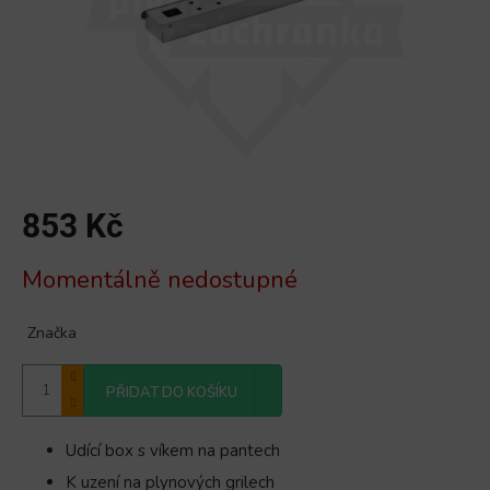
853 Kč
Měrná
Momentálně nedostupné
cena:
Značka
PŘIDAT DO KOŠÍKU
Udící box s víkem na pantech
K uzení na plynových grilech