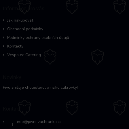
a
Informace pro vás
t
í
Jak nakupovat
Obchodní podmínky
Podmínky ochrany osobních údajů
Kontakty
Vespalec Catering
Novinky
Pivo snižuje cholesterol a riziko cukrovky!
Kontakt
info
@
pivni-zachranka.cz