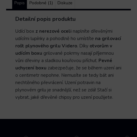
Popis
Podobné (1)
Diskuze
Detailní popis produktu
Udící box
z nerezové oceli
naplníte dřevěnými
udícími lupínky a pohodlně ho umístíte
na grilovací
rošt plynového grilu
Videro
. Díky
otvorům v
udícím boxu
grilované pokrmy nasají příjemnou
vůni dřeviny a sladkou kouřovou příchuť.
Pevné
uchycení boxu
zabezpečuje, že se během uzení ani
o centimetr nepohne. Nemusíte se tedy bát ani
nechtěného převrácení. Uzení potravin na
plynovém grilu je snadnější, než se zdá! Stačí si
vybrat, jaké dřevěné chipsy pro uzení použijete.
Z
á
p