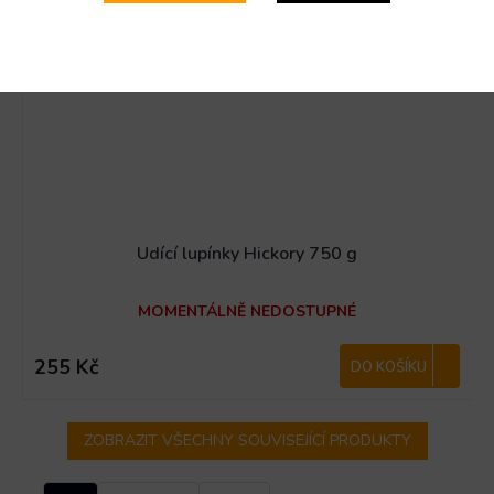
Udící lupínky Hickory 750 g
MOMENTÁLNĚ NEDOSTUPNÉ
255 Kč
DO KOŠÍKU
ZOBRAZIT VŠECHNY SOUVISEJÍCÍ PRODUKTY