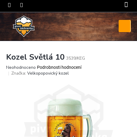
Přejít
na
obsah
Nákupní
košík
Kozel Světlá 10
3539/KEG
Průměrné
Neohodnoceno
Podrobnosti hodnocení
hodnocení
Značka:
Velkopopovický kozel
produktu
je
0,0
z
5
hvězdiček.