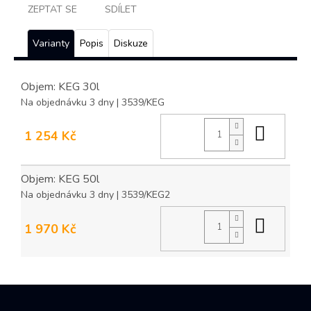
ZEPTAT SE
SDÍLET
Varianty
Popis
Diskuze
Objem: KEG 30l
Na objednávku 3 dny
| 3539/KEG
Do ko
1 254 Kč
Objem: KEG 50l
Na objednávku 3 dny
| 3539/KEG2
Do ko
1 970 Kč
Z
á