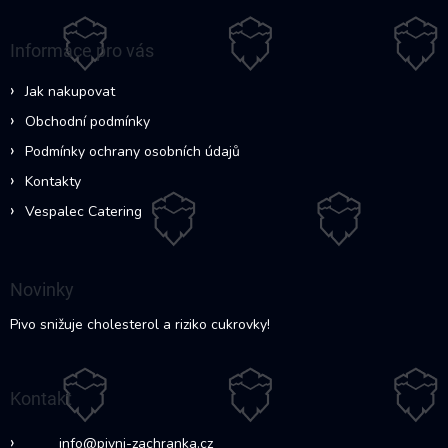
p
a
Informace pro vás
t
í
Jak nakupovat
Obchodní podmínky
Podmínky ochrany osobních údajů
Kontakty
Vespalec Catering
Novinky
Pivo snižuje cholesterol a riziko cukrovky!
Kontakt
info
@
pivni-zachranka.cz