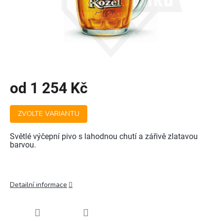
od
1 254 Kč
Měrná
ZVOLTE VARIANTU
cena:
Světlé výčepní pivo s lahodnou chutí a zářivě zlatavou
barvou.
Detailní informace