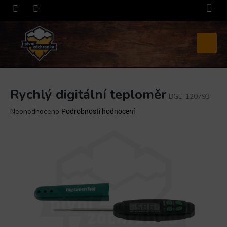
Přejít
na
obsah
Nákupní
košík
Rychlý digitální teploměr
BGE-120793
Průměrné
Neohodnoceno
Podrobnosti hodnocení
hodnocení
produktu
je
0,0
z
5
hvězdiček.