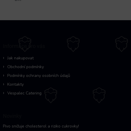
Z
á
p
a
Informace pro vás
t
í
Jak nakupovat
Obchodní podmínky
Podmínky ochrany osobních údajů
Kontakty
Vespalec Catering
Novinky
Pivo snižuje cholesterol a riziko cukrovky!