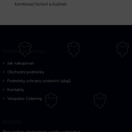
kombinací koření a bylinek.
Z
á
p
a
Informace pro vás
t
í
Jak nakupovat
Obchodní podmínky
Podmínky ochrany osobních údajů
Kontakty
Vespalec Catering
Novinky
Pivo snižuje cholesterol a riziko cukrovky!