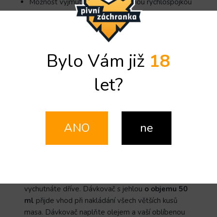
Možnost vyjmutí jehly jednoduchou rychlospojkou
Detailní informace
Bylo Vám již
18
ZEPTAT SE
SDÍLET
let?
Popis
Diskuze
Detailní popis produktu
ANO
ne
Kdo by neocenil luxusně ochucené, šťavnaté a
voňavé maso? Marináda vstříknutá do masa se
postará o
intenzivní aroma
a
výrazně zkrátí
dobu marinování
, takže si vaše oblíbené pokrmy
vychutnáte dříve. Dávkovač s jehlou
o objemu 50
ml
přijde vhod při nakládání všech větších kusů
masa. Dávkovač naplňte olejem a vaší oblíbenou